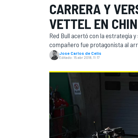
CARRERA Y VER
INDYCAR
WRC
VETTEL EN CHI
Red Bull acertó con la estrategia y
compañero fue protagonista al arrui
Jose Carlos de Celis
Editado:
15 abr 2018, 11:17
WEC
FÓRMULA E