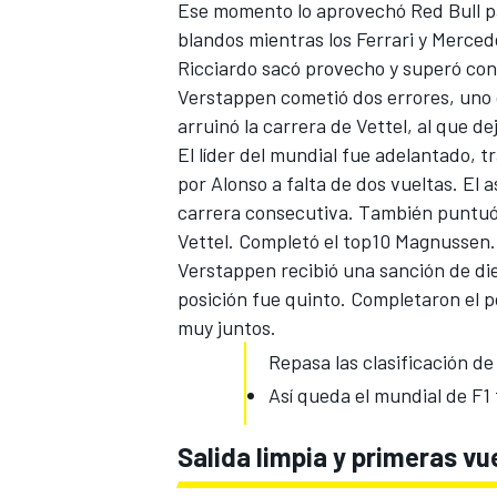
Ese momento lo aprovechó
Red Bull
p
blandos mientras los Ferrari y
Merced
Ricciardo sacó provecho y superó con
Verstappen cometió dos errores, uno q
arruinó la carrera de Vettel, al que de
El líder del mundial fue adelantado, 
por Alonso a falta de dos vueltas. El 
carrera consecutiva. También puntuó 
Vettel. Completó el top10 Magnussen.
Verstappen recibió una sanción de di
MÁS CATEGORÍAS
posición fue quinto. Completaron el p
muy juntos.
Repasa las clasificación de
Así queda el mundial de F1 
Salida limpia y primeras vu