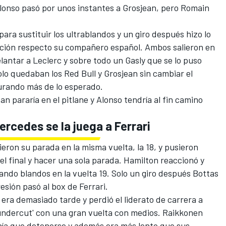
onso pasó por unos instantes a Grosjean, pero Romain
para sustituir los ultrablandos y un giro después hizo lo
ción respecto su compañero español. Ambos salieron en
lantar a Leclerc y sobre todo un Gasly que se lo puso
olo quedaban los Red Bull y Grosjean sin cambiar el
urando más de lo esperado.
ean pararía en el pitlane y Alonso tendría al fin camino
rcedes se la juega a Ferrari
ron su parada en la misma vuelta, la 18, y pusieron
 el final y hacer una sola parada. Hamilton reaccionó y
ndo blandos en la vuelta 19. Solo un giro después Bottas
esión pasó al box de Ferrari.
a era demasiado tarde y perdió el liderato de carrera a
'undercut' con una gran vuelta con medios. Raikkonen
enía que detenerse y además era más lento que sus