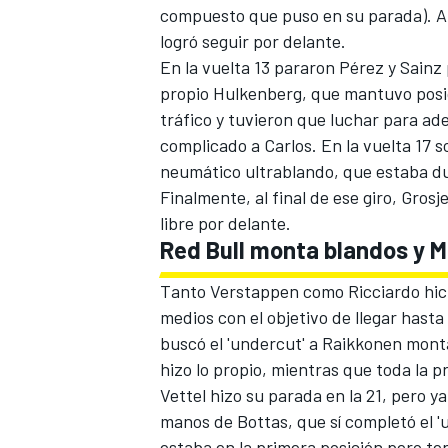
compuesto que puso en su parada). Al
logró seguir por delante.
En la vuelta 13 pararon Pérez y Sainz 
propio Hulkenberg, que mantuvo posi
tráfico y tuvieron que luchar para ade
complicado a Carlos. En la vuelta 17 s
neumático ultrablando, que estaba d
Finalmente, al final de ese giro, Grosj
libre por delante.
Red Bull monta blandos y Me
Tanto Verstappen como Ricciardo hicie
medios con el objetivo de llegar hasta
buscó el 'undercut' a Raikkonen monta
hizo lo propio, mientras que toda la pr
Vettel hizo su parada en la 21, pero y
manos de Bottas, que sí completó el 
estaba en la primera posición pero t