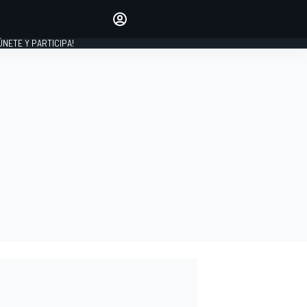
Haz que tu voz se escuche
comentando los artículos
 ÚNETE Y PARTICIPA!
INICIAR SESIÓN
EDICIÓN
ESPAÑA