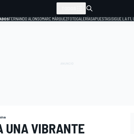
TODOS
ADOS
FERNANDO ALONSO
MARC MÁRQUEZ
FOTOGALERÍAS
APUESTAS
¡SIGUE LA F1,
P
hina
A UNA VIBRANTE