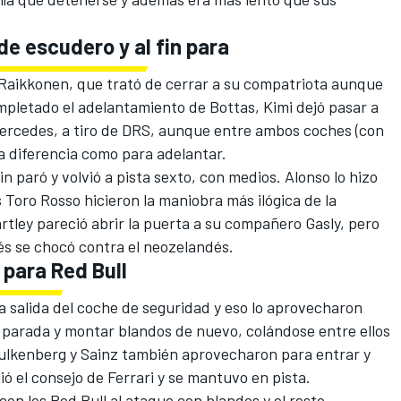
e escudero y al fin para
de Raikkonen, que trató de cerrar a su compatriota aunque
letado el adelantamiento de Bottas, Kimi dejó pasar a
ercedes, a tiro de DRS, aunque entre ambos coches (con
a diferencia como para adelantar.
in paró y volvió a pista sexto, con medios. Alonso lo hizo
 Toro Rosso hicieron la maniobra más ilógica de la
rtley pareció abrir la puerta a su compañero Gasly, pero
cés se chocó contra el neozelandés.
 para Red Bull
a salida del coche de seguridad y eso lo aprovecharon
 parada y montar blandos de nuevo, colándose entre ellos
ulkenberg y Sainz también aprovecharon para entrar y
ó el consejo de Ferrari y se mantuvo en pista.
con los Red Bull al ataque con blandos y el resto