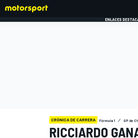
ENLACES DESTAC
FÓRMULA 1
MOTOG
CRÓNICA DE CARRERA
Fórmula 1
GP de C
RICCIARDO GAN