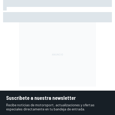
Márquez: "El año pasado marcaba la diferencia en puntos
en los que ahora voy algo peor"
Suscríbete a nuestra newsletter
Recibe noticias de motorsport, actualizaciones y ofertas
especiales directamente en tu bandeja de entrada.