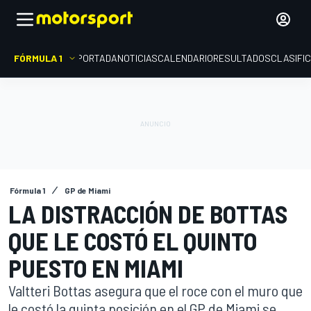
FÓRMULA 1
PORTADA
NOTICIAS
CALENDARIO
RESULTADOS
CLASIFI
Fórmula 1
GP de Miami
LA DISTRACCIÓN DE BOTTAS
QUE LE COSTÓ EL QUINTO
PUESTO EN MIAMI
Valtteri Bottas asegura que el roce con el muro que
le costó la quinta posición en el GP de Miami se