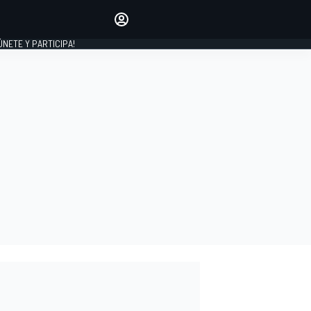
Haz que tu voz se escuche
comentando los artículos
 ÚNETE Y PARTICIPA!
INICIAR SESIÓN
EDICIÓN
ESPAÑA