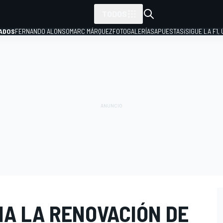
TODOS
ADOS
FERNANDO ALONSO
MARC MÁRQUEZ
FOTOGALERÍAS
APUESTAS
¡SIGUE LA F1,
P
IA LA RENOVACIÓN DE