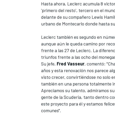
Hasta ahora, Leclerc acumula 8 victori
'primero del resto', tercero en el
mundi
delante de su compañero
Lewis Hami
urbano de Montecarlo
donde hasta s
Leclerc también es segundo en número
aunque aún le queda camino por recor
frente a las 27 de Leclerc. La difere
triunfos frente a las ocho del monega
Su jefe,
Fred Vasseur
, comentó: "Cha
MÁS CATEGORÍAS
años y esta renovación nos parece alg
visto crecer, convirtiéndose no solo e
también en una persona totalmente int
Apreciamos su talento, admiramos su 
gente de la Scuderia, tanto dentro co
este proyecto para él y estamos felic
comunes".