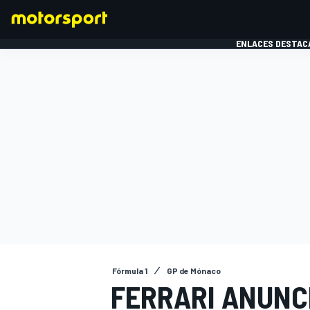
ENLACES DESTAC
FÓRMULA 1
MOTOG
Fórmula 1
GP de Mónaco
FERRARI ANUNC