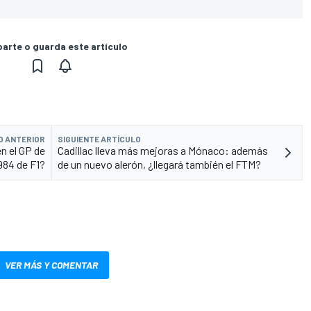
rte o guarda este artículo
O ANTERIOR
SIGUIENTE ARTÍCULO
n el GP de
Cadillac lleva más mejoras a Mónaco: además
84 de F1?
de un nuevo alerón, ¿llegará también el FTM?
VER MÁS Y COMENTAR