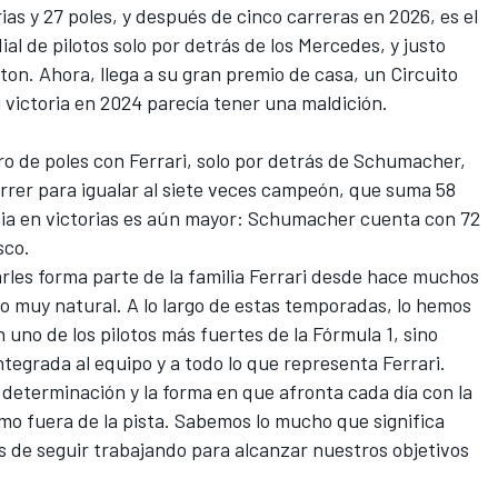
as y 27 poles, y después de cinco carreras en 2026, es el
al de pilotos
solo por detrás de los
Mercedes
, y justo
lton
. Ahora, llega a su gran premio de casa, un
Circuito
u
victoria en 2024
parecía
tener una maldición
.
 de poles con Ferrari, solo por detrás de Schumacher,
rer para igualar al siete veces campeón, que suma 58
ncia en victorias es aún mayor: Schumacher cuenta con 72
sco.
rles forma parte de la familia Ferrari desde hace muchos
o muy natural. A lo largo de estas temporadas, lo hemos
n uno de los pilotos más fuertes de la Fórmula 1, sino
egrada al equipo y a todo lo que representa Ferrari.
determinación y la forma en que afronta cada día con la
mo fuera de la pista. Sabemos lo mucho que significa
es de seguir trabajando para alcanzar nuestros objetivos