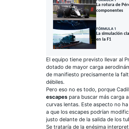
La rotura de Pére
componentes
FÓRMULA 1
La simulación cl
en la F1
El equipo tiene previsto llevar al 
dotado de mayor carga aerodinám
de manifiesto precisamente la fal
débiles.
Pero eso no es todo, porque Cadi
escapes
para buscar más carga a
curvas lentas. Este aspecto no ha
a que los escapes podrían modific
justo delante de la salida de los t
Se trataría de la enésima interpre