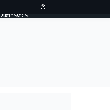
Haz que tu voz se escuche
comentando los artículos
INICIAR SESIÓN
, ÚNETE Y PARTICIPA!
EDICIÓN
ESPAÑA