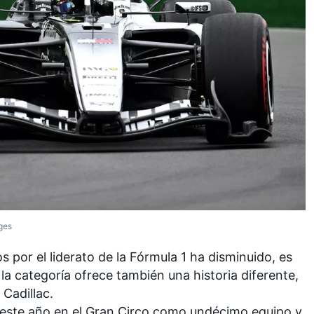
ges
s por el liderato de la
Fórmula 1
ha disminuido, es
 la categoría ofrece también una historia diferente,
e
Cadillac
.
este año en el Gran Circo como undécimo equipo y,