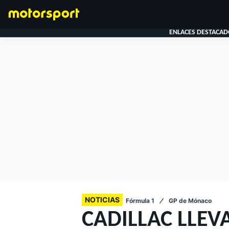
ENLACES DESTACAD
FÓRMULA 1
NOTICIAS
Fórmula 1
GP de Mónaco
CADILLAC LLEV