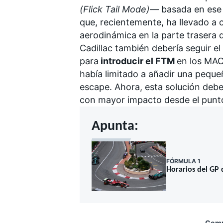
(Flick Tail Mode)
— basada en ese 
que, recientemente, ha llevado a
aerodinámica en la parte trasera 
Cadillac también debería seguir e
para
introducir el FTM
en los MAC
había limitado a añadir una pequeña
MÁS CATEGORÍAS
escape. Ahora, esta solución debe
con mayor impacto desde el punt
Apunta:
FÓRMULA 1
Horarios del GP 
Compa