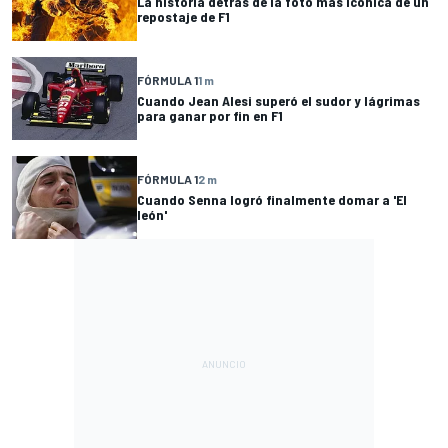
La historia detrás de la foto más icónica de un
repostaje de F1
FÓRMULA 1
1 m
Cuando Jean Alesi superó el sudor y lágrimas
para ganar por fin en F1
FÓRMULA 1
2 m
Cuando Senna logró finalmente domar a 'El
león'