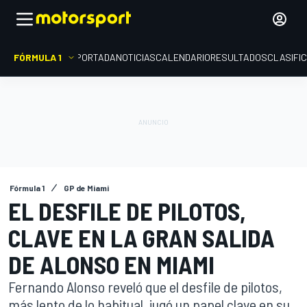
FÓRMULA 1
PORTADA
NOTICIAS
CALENDARIO
RESULTADOS
CLASIFI
Fórmula 1
GP de Miami
EL DESFILE DE PILOTOS,
CLAVE EN LA GRAN SALIDA
DE ALONSO EN MIAMI
Fernando Alonso reveló que el desfile de pilotos,
más lento de lo habitual, jugó un papel clave en su