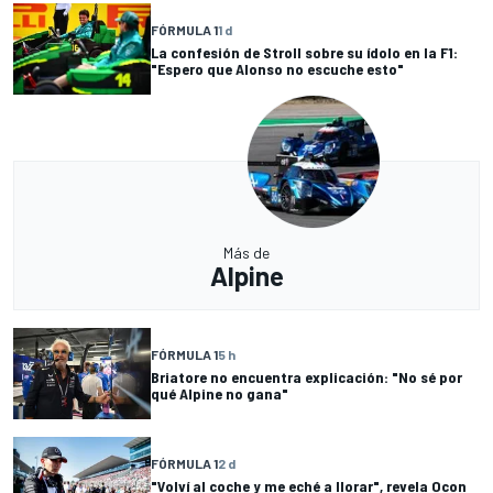
FÓRMULA 1
1 d
La confesión de Stroll sobre su ídolo en la F1:
"Espero que Alonso no escuche esto"
Más de
Alpine
FÓRMULA 1
5 h
Briatore no encuentra explicación: "No sé por
qué Alpine no gana"
FÓRMULA 1
2 d
"Volví al coche y me eché a llorar", revela Ocon