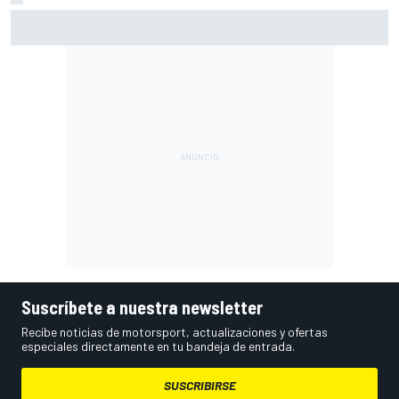
Vowles defiende el proyecto de Williams pese a sus pobres
resultados en 2026
Suscríbete a nuestra newsletter
Recibe noticias de motorsport, actualizaciones y ofertas
especiales directamente en tu bandeja de entrada.
SUSCRIBIRSE