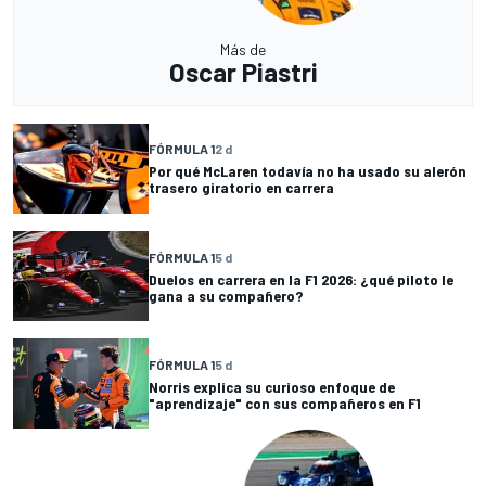
Más de
Oscar Piastri
FÓRMULA 1
2 d
Por qué McLaren todavía no ha usado su alerón
trasero giratorio en carrera
FÓRMULA 1
5 d
Duelos en carrera en la F1 2026: ¿qué piloto le
gana a su compañero?
FÓRMULA 1
5 d
Norris explica su curioso enfoque de
"aprendizaje" con sus compañeros en F1