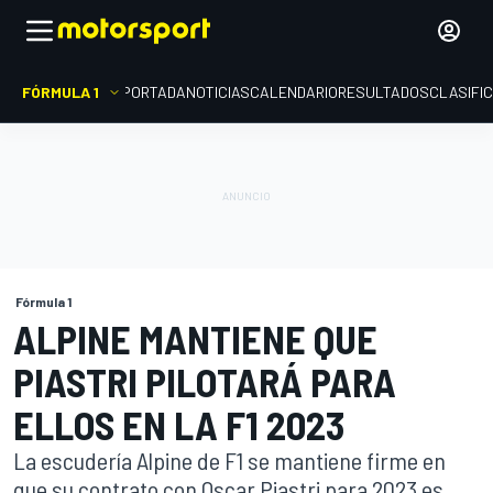
FÓRMULA 1
PORTADA
NOTICIAS
CALENDARIO
RESULTADOS
CLASIFI
Fórmula 1
ALPINE MANTIENE QUE
PIASTRI PILOTARÁ PARA
ELLOS EN LA F1 2023
La escudería Alpine de F1 se mantiene firme en
que su contrato con Oscar Piastri para 2023 es