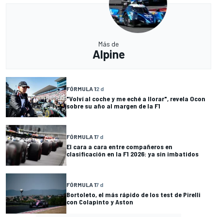
Más de
Alpine
FÓRMULA 1
2 d
"Volví al coche y me eché a llorar", revela Ocon
sobre su año al margen de la F1
FÓRMULA 1
7 d
El cara a cara entre compañeros en
clasificación en la F1 2026: ya sin imbatidos
FÓRMULA 1
7 d
Bortoleto, el más rápido de los test de Pirelli
con Colapinto y Aston