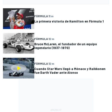
FÓRMULA 1
1 m
La primera victoria de Hamilton en Fórmula 1
FÓRMULA 1
2 m
Bruce McLaren, el fundador de un equipo
legendario (1937-1970)
FÓRMULA 1
2 m
Cuando Star Wars llegó a Mónaco y Raikkonen
fue Darth Vader ante Alonso