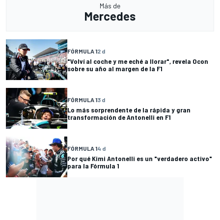
Más de
Mercedes
FÓRMULA 1
2 d
"Volví al coche y me eché a llorar", revela Ocon
sobre su año al margen de la F1
FÓRMULA 1
3 d
Lo más sorprendente de la rápida y gran
transformación de Antonelli en F1
FÓRMULA 1
4 d
Por qué Kimi Antonelli es un "verdadero activo"
para la Fórmula 1