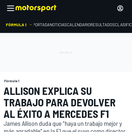
FÓRMULA 1
PORTADA
NOTICIAS
CALENDARIO
RESULTADOS
CLASIFI
Fórmula 1
ALLISON EXPLICA SU
TRABAJO PARA DEVOLVER
AL ÉXITO A MERCEDES F1
James Allison duda que "haya un trabajo mejor y
más agradable" en la F1 que el suyo como director