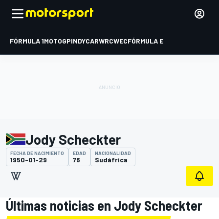
FÓRMULA 1
MOTOGP
INDYCAR
WRC
WEC
FÓRMULA E
Jody Scheckter
FECHA DE NACIMIENTO
EDAD
NACIONALIDAD
1950-01-29
76
Sudáfrica
Últimas noticias en Jody Scheckter