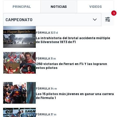
PRINCIPAL
NOTICIAS
VIDEOS
1
CAMPEONATO
FÓRMULA 1
23 d
La intrahistoria del brutal accidente múltiple
de Silverstone 1973 de F1
FÓRMULA 1
1 m
¡250 victorias de Ferrari en F1¡ Y las lograron
estos pilotos
FÓRMULA 1
4 m
Los 15 pilotos más jóvenes en ganar una carrera
de Fórmula 1
FÓRMULA 1
7 m