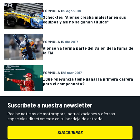
FÓRMULA 1
15 ago 2018
Scheckter: "Alonso creaba malestar en sus
equipos y así no se ganan títulos"
FÓRMULA 1
5 dic 2017
Alonso ya forma parte del Salón de la Fama de
la FIA
FÓRMULA 1
28 mar 2017
¿Qué relevancia tiene ganar la primera carrera
para el campeonato?
Suscríbete a nuestra newsletter
Recibe noticias de motorsport, actualizaciones y ofertas
especiales directamente en tu bandeja de entrada.
SUSCRIBIRSE