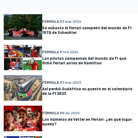
FÓRMULA 1
12 mar 2024
Se subasta el Ferrari campeón del mundo de F1
1979 de Scheckter
FÓRMULA 1
1 feb 2024
Los pilotos campeones del mundo de F1 que
fichó Ferrari antes de Hamilton
FÓRMULA 1
13 mar 2023
Así perdió Sudáfrica su puesto en el calendario
de la F1 2023
FÓRMULA 1
16 dic 2020
Los números de Vettel en Ferrari: ¿en qué lugar
queda?