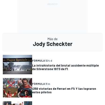
Más de
Jody Scheckter
FÓRMULA 1
24 d
La intrahistoria del brutal accidente múltiple
de Silverstone 1973 de F1
FÓRMULA 1
1 m
¡250 victorias de Ferrari en F1¡ Y las lograron
estos pilotos