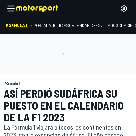
FÓRMULA 1
PORTADA
NOTICIAS
CALENDARIO
RESULTADOS
CLASIFI
Fórmula 1
ASÍ PERDIÓ SUDÁFRICA SU
PUESTO EN EL CALENDARIO
DE LA F1 2023
La Fórmula 1 viajará a todos los continentes en
2023, con la excepción de África. El año pasado,