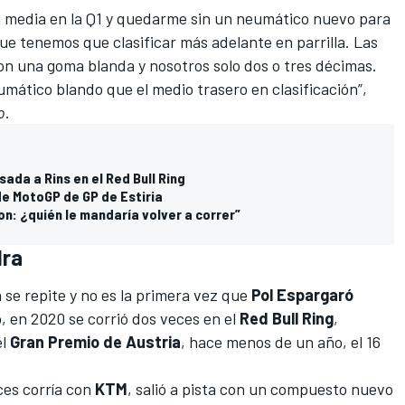
ma media en la Q1 y quedarme sin un neumático nuevo para
que tenemos que clasificar más adelante en parrilla. Las
n una goma blanda y nosotros solo dos o tres décimas.
umático blando que el medio trasero en clasificación”,
o
.
ada a Rins en el Red Bull Ring
de MotoGP de GP de Estiria
n: ¿quién le mandaría volver a correr”
dra
n se repite y no es la primera vez que
Pol Espargaró
 en 2020 se corrió dos veces en el
Red Bull Ring
,
el
Gran Premio de Austria
, hace menos de un año, el 16
es corría con
KTM
, salió a pista con un compuesto nuevo