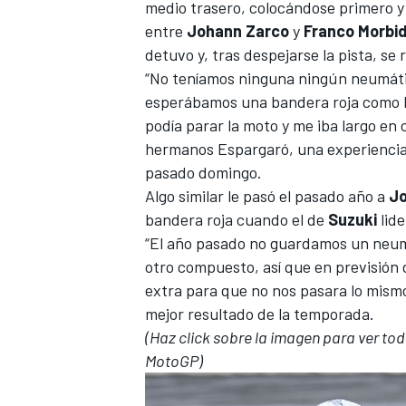
medio trasero, colocándose primero y 
entre
Johann Zarco
y
Franco Morbide
detuvo y, tras despejarse la pista, se
“No teníamos ninguna ningún neumáti
esperábamos una bandera roja como h
podía parar la moto y me iba largo en
hermanos Espargaró
, una experiencia
pasado domingo.
Algo similar le pasó el pasado año a
Jo
bandera roja cuando el de
Suzuki
lide
MÁS CATEGORÍAS
“El año pasado no guardamos un neumá
otro compuesto, así que en previsión
extra para que no nos pasara lo mism
mejor resultado de la temporada.
(Haz click sobre la imagen para ver tod
MotoGP)