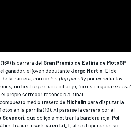
(16º) la carrera del
Gran Premio de Estiria de MotoGP
el ganador, el joven debutante
Jorge Martín
. El de
l de la carrera, con un
long lap penalty
por exceder los
asiones, un hecho que, sin embargo, “no es ninguna excusa”
el propio corredor reconoció al final.
l compuesto medio trasero de
Michelin
para disputar la
tos en la parrilla (19). Al pararse la carrera por el
o Savadori
, que obligó a mostrar la bandera roja,
Pol
ico trasero usado ya en la Q1, al no disponer en su