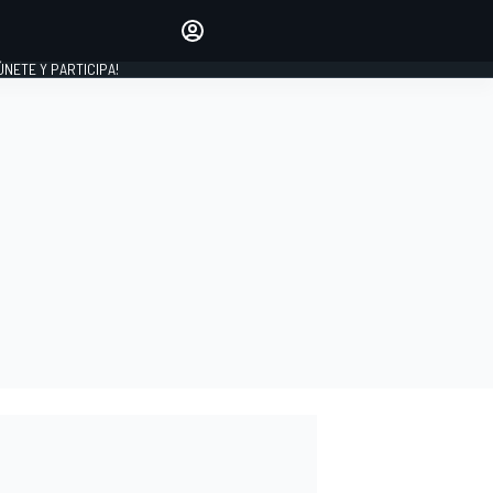
Haz que tu voz se escuche
comentando los artículos
 ÚNETE Y PARTICIPA!
INICIAR SESIÓN
EDICIÓN
ESPAÑA