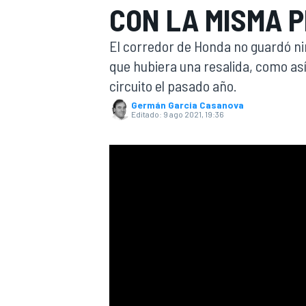
CON LA MISMA 
INDYCAR
WRC
El corredor de Honda no guardó n
que hubiera una resalida, como así
circuito el pasado año.
Germán Garcia Casanova
Editado:
9 ago 2021, 19:36
WEC
FÓRMULA E