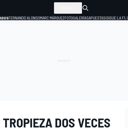
TODOS
ADOS
FERNANDO ALONSO
MARC MÁRQUEZ
FOTOGALERÍAS
APUESTAS
¡SIGUE LA F1,
P
 TROPIEZA DOS VECES