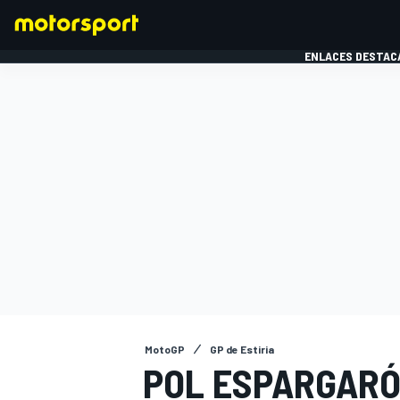
ENLACES DESTAC
FÓRMULA 1
MOTOG
MotoGP
GP de Estiria
POL ESPARGARÓ