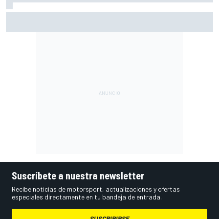
Vowles defiende el proyecto de Williams pese a sus pobres
resultados en 2026
Suscríbete a nuestra newsletter
Recibe noticias de motorsport, actualizaciones y ofertas
especiales directamente en tu bandeja de entrada.
SUSCRIBIRSE