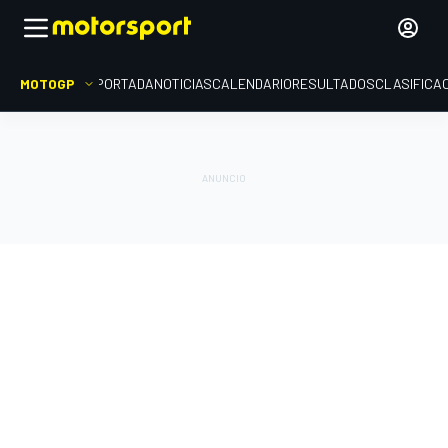
MOTOGP
PORTADA
NOTICIAS
CALENDARIO
RESULTADOS
CLASIFICA