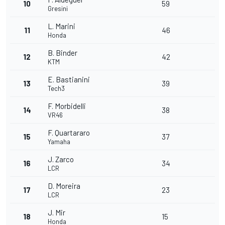
10
59
Gresini
L. Marini
11
46
Honda
B. Binder
12
42
KTM
E. Bastianini
13
39
Tech3
F. Morbidelli
14
38
VR46
F. Quartararo
15
37
Yamaha
J. Zarco
16
34
LCR
D. Moreira
17
23
LCR
J. Mir
18
15
Honda