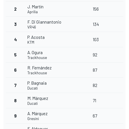
J. Martín
2
156
Aprilia
F. Di Giannantonio
3
134
VR46
P. Acosta
4
103
KTM
A. Ogura
5
92
Trackhouse
R. Fernández
6
87
Trackhouse
P. Bagnaia
7
82
Ducati
M. Márquez
8
71
Ducati
A. Márquez
9
67
Gresini
F. Aldeguer