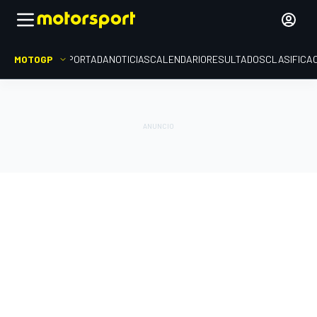
MOTOGP
PORTADA
NOTICIAS
CALENDARIO
RESULTADOS
CLASIFICA