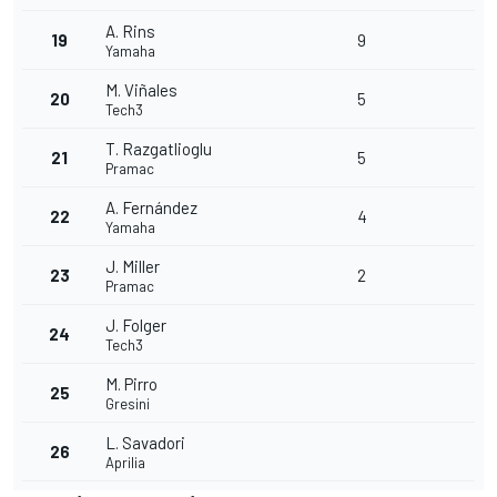
A. Rins
19
9
Yamaha
M. Viñales
20
5
Tech3
T. Razgatlioglu
21
5
Pramac
A. Fernández
22
4
Yamaha
J. Miller
23
2
Pramac
J. Folger
24
Tech3
M. Pirro
25
Gresini
L. Savadori
26
Aprilia