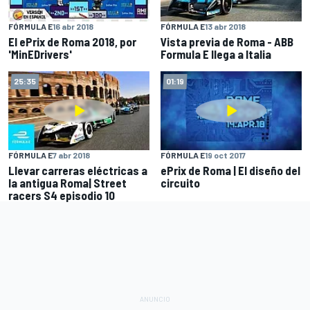
FÓRMULA E
16 abr 2018
FÓRMULA E
13 abr 2018
El ePrix de Roma 2018, por
Vista previa de Roma - ABB
'MinEDrivers'
Formula E llega a Italia
25:35
01:19
FÓRMULA E
7 abr 2018
FÓRMULA E
19 oct 2017
Llevar carreras eléctricas a
ePrix de Roma | El diseño del
la antigua Roma| Street
circuito
racers S4 episodio 10