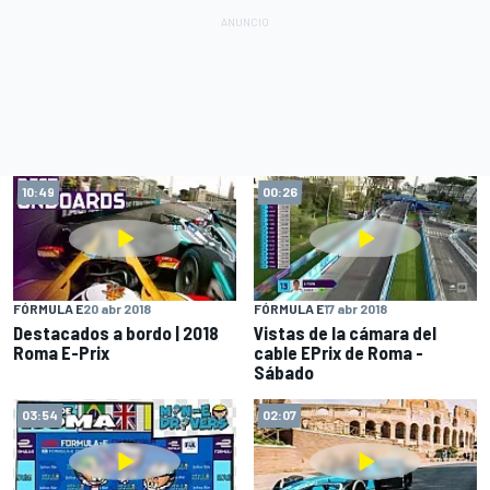
10:49
00:26
FÓRMULA E
20 abr 2018
FÓRMULA E
17 abr 2018
Destacados a bordo | 2018
Vistas de la cámara del
Roma E-Prix
cable EPrix de Roma -
Sábado
03:54
02:07