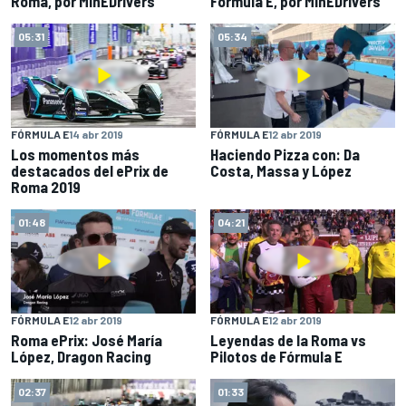
Roma, por MinEDrivers
Fórmula E, por MinEDrivers
05:31
05:34
FÓRMULA E
14 abr 2019
FÓRMULA E
12 abr 2019
Los momentos más
Haciendo Pizza con: Da
destacados del ePrix de
Costa, Massa y López
Roma 2019
01:48
04:21
FÓRMULA E
12 abr 2019
FÓRMULA E
12 abr 2019
Roma ePrix: José María
Leyendas de la Roma vs
López, Dragon Racing
Pilotos de Fórmula E
02:37
01:33