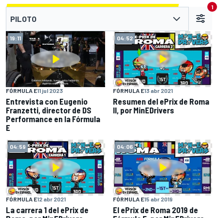
1
PILOTO
19:11
04:52
FÓRMULA E
11 jul 2023
FÓRMULA E
13 abr 2021
Entrevista con Eugenio
Resumen del ePrix de Roma
Franzetti, director de DS
II, por MinEDrivers
Performance en la Fórmula
E
04:59
04:06
FÓRMULA E
12 abr 2021
FÓRMULA E
15 abr 2019
La carrera 1 del ePrix de
El ePrix de Roma 2019 de