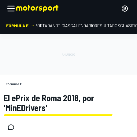
FÓRMULA E
PORTADA
NOTICIAS
CALENDARIO
RESULTADOS
CLASIFI
Fórmula E
El ePrix de Roma 2018, por
'MinEDrivers'