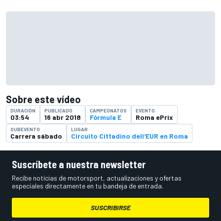
Sobre este vídeo
DURACIÓN
PUBLICADO
CAMPEONATOS
EVENTO
03:54
16 abr 2018
Fórmula E
Roma ePrix
SUBEVENTO
LUGAR
Carrera sábado
Circuito Cittadino dell'EUR en Roma
Suscríbete a nuestra newsletter
Recibe noticias de motorsport, actualizaciones y ofertas
especiales directamente en tu bandeja de entrada.
SUSCRIBIRSE