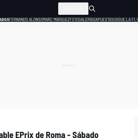
TODOS
ADOS
FERNANDO ALONSO
MARC MÁRQUEZ
FOTOGALERÍAS
APUESTAS
¡SIGUE LA F1,
P
cable EPrix de Roma - Sábado