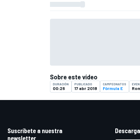
Sobre este vídeo
DURACIÓN
PUBLICADO
CAMPEONATOS
EVEN
00:26
17 abr 2018
Fórmula E
Rom
Suscríbete a nuestra
Descarga
newsletter