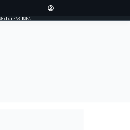
Haz que tu voz se escuche
comentando los artículos
 ÚNETE Y PARTICIPA!
INICIAR SESIÓN
EDICIÓN
ESPAÑA