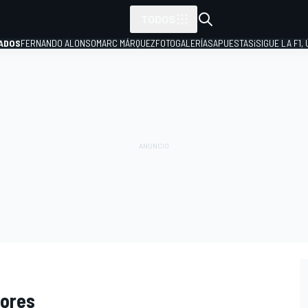
TODOS
ADOS
FERNANDO ALONSO
MARC MÁRQUEZ
FOTOGALERÍAS
APUESTAS
¡SIGUE LA F1,
P
dores