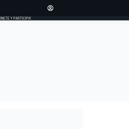
Haz que tu voz se escuche
comentando los artículos
 ÚNETE Y PARTICIPA!
INICIAR SESIÓN
EDICIÓN
ESPAÑA