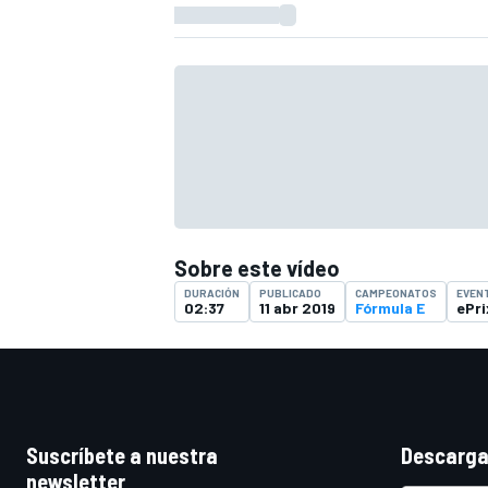
Sobre este vídeo
DURACIÓN
PUBLICADO
CAMPEONATOS
EVEN
02:37
11 abr 2019
Fórmula E
ePr
Suscríbete a nuestra
Descarga
newsletter