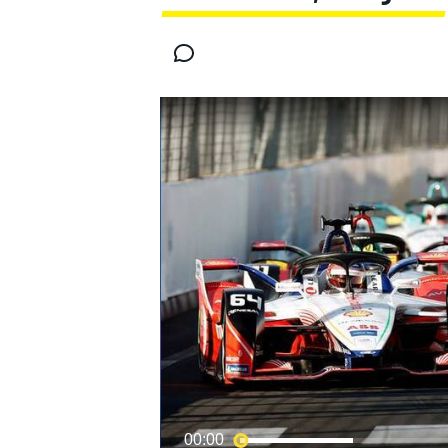
INDYCAR
WRC
WEC
FÓRMULA E
00:00