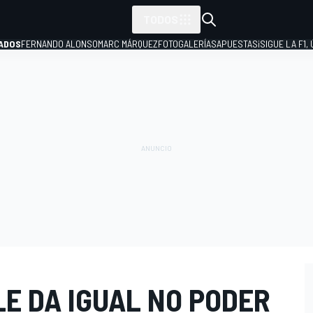
TODOS
ADOS
FERNANDO ALONSO
MARC MÁRQUEZ
FOTOGALERÍAS
APUESTAS
¡SIGUE LA F1,
P
E DA IGUAL NO PODER