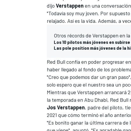
dijo
Verstappen
en una conversació
"Todavía soy muy joven. Por supuesto 
relajado. Así es la vida. Además, a vec
Otros récords de Verstappen en la
Los 10 pilotos más jóvenes en subirse 
Las pole position más jóvenes de la hi
Red Bull confía en poder progresar e
haber llegado al fondo de los problem
"Creo que podemos dar un gran paso", 
solo espero que el nuestro sea un poc
Mientras que Verstappen arrancará 202
la temporada en Abu Dhabi, Red Bull n
Jos Verstappen
, padre del piloto, t
2021 que cómo terminó el año anterio
"Es bonito ganar la última carrera de
que viene", apuntó. "Es agradable gan