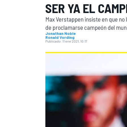
SER YA EL CAMP
INDYCAR
WRC
Max Verstappen insiste en que no 
de proclamarse campeón del mund
Jonathan Noble
Ronald Vording
Publicado:
11 ene 2021, 10:17
WEC
FÓRMULA E