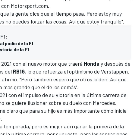
n con
Motorsport.com
.
que la gente dice que el tiempo pasa. Pero estoy muy
es no puedes forzar las cosas. Así que estoy tranquilo".
 F1:
al podio de la F1
storia de la F1
n 2021 con el nuevo motor que traerá
Honda
y después de
as del
RB16
, lo que refuerza el optimismo de Verstappen.
afirmó. "Pero también espero que otros lo den. Así que
o más grande que el de los demás".
1 con el impulso de su victoria en la última carrera de
o se quiere ilusionar sobre su duelo con Mercedes.
iene claro que para su hijo es más importante cómo inicie
r.
 la temporada, pero es mejor aún ganar la primera de la
ar la última carrera, por supuesto, para las sensaciones