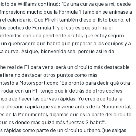
iloto de Williams continuó: "Es una curva que a mí, desde
 impresionó mucho que la Fórmula 1 también se animase a
el calendario. Que Pirelli también diese el listo bueno, el
los coches de Fórmula 1, y el estrés que sufrirá el
mantenidos con una pendiente brutal, que estoy seguro
 un quebradero que habrá que preparar a los equipos y a
a curva. Así que, bienvenida sea, porque así le da
he real de F1 para ver si será un circuito más destacable
prefiere no destacar otros puntos como más
ontestó a
Motorsport.com
: "Es pronto para decir qué otra
 rodar con un F1, tengo que ir detrás de otros coches,
go que hacer las curvas rápidas. Yo creo que toda la
la chicane rápida que va y viene antes de la Monumental,
s de la Monumental, digamos que es la parte del circuito
rque es donde más quizá más fuerzas G habrá".
s rápidas como parte de un circuito urbano.Que salgas