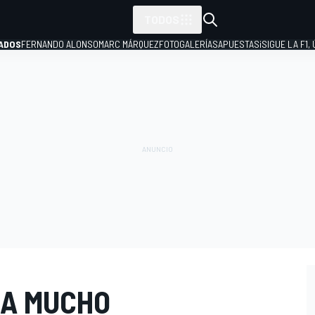
TODOS
ADOS
FERNANDO ALONSO
MARC MÁRQUEZ
FOTOGALERÍAS
APUESTAS
¡SIGUE LA F1,
P
RA MUCHO