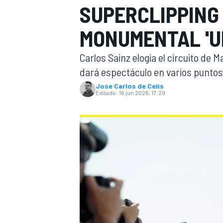
SUPERCLIPPING 
INDYCAR
WRC
MONUMENTAL 'U
Carlos Sainz elogia el circuito de 
dará espectáculo en varios puntos
Jose Carlos de Celis
Editado:
16 jun 2026, 17:29
WEC
FÓRMULA E