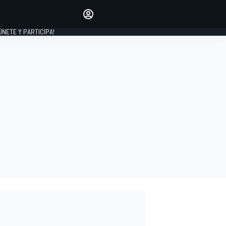
Haz que tu voz se escuche
comentando los artículos
 ÚNETE Y PARTICIPA!
INICIAR SESIÓN
EDICIÓN
ESPAÑA