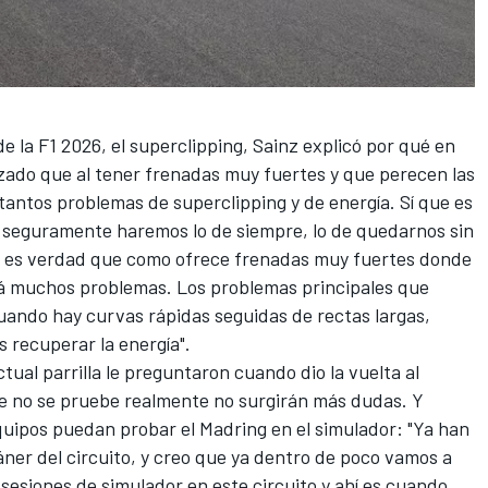
e la F1 2026, el superclipping, Sainz explicó por qué en
azado que al tener frenadas muy fuertes y que perecen las
 tantos problemas de superclipping y de energía. Sí que es
s seguramente haremos lo de siempre, lo de quedarnos sin
ién es verdad que como ofrece frenadas muy fuertes donde
rá muchos problemas. Los problemas principales que
uando hay curvas rápidas seguidas de rectas largas,
recuperar la energía".
ctual parrilla le preguntaron cuando dio la vuelta al
ue no se pruebe realmente no surgirán más dudas. Y
quipos puedan probar el Madring en el simulador: "Ya han
ner del circuito, y creo que ya dentro de poco vamos a
sesiones de simulador en este circuito y ahí es cuando