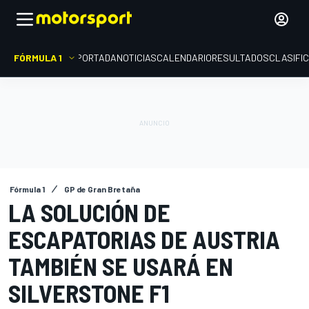
FÓRMULA 1
PORTADA
NOTICIAS
CALENDARIO
RESULTADOS
CLASIFI
Fórmula 1
GP de Gran Bretaña
LA SOLUCIÓN DE
ESCAPATORIAS DE AUSTRIA
TAMBIÉN SE USARÁ EN
SILVERSTONE F1