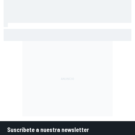
El gran dilema de Ferrari según un experto: ¿libertad a sus
pilotos o pensar ya en el Mundial?
Suscríbete a nuestra newsletter