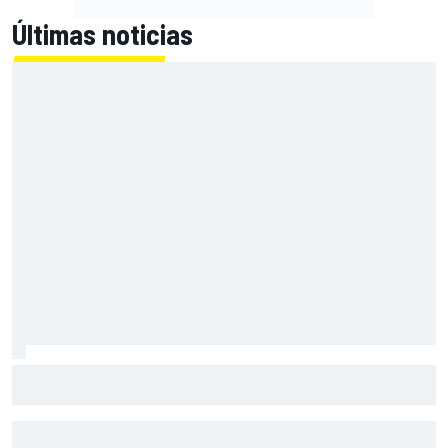
Últimas noticias
Con el Destrier, Bugatti convierte su Bolide de circuito en
una escultura sobre ruedas