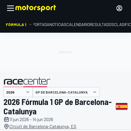
FÓRMULA 1
PORTADA
NOTICIAS
CALENDARIO
RESULTADOS
CLASIFI
presentado por
GP DE BARCELONA-CATALUNYA
2026 Fórmula 1 GP de Barcelona-
Catalunya
11 jun 2026 - 14 jun 2026
Circuit de Barcelona-Catalunya, ES