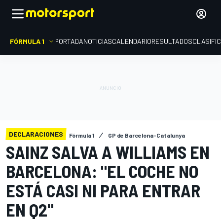
FÓRMULA 1
PORTADA
NOTICIAS
CALENDARIO
RESULTADOS
CLASIFI
DECLARACIONES
Fórmula 1
GP de Barcelona-Catalunya
SAINZ SALVA A WILLIAMS EN
BARCELONA: "EL COCHE NO
ESTÁ CASI NI PARA ENTRAR
EN Q2"