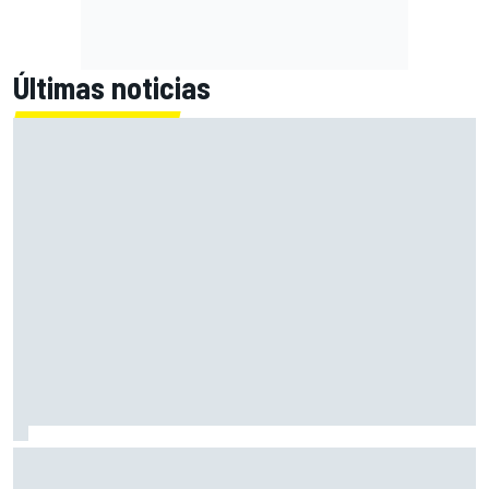
Últimas noticias
Marcus Ericsson seguirá con Andretti en la temporada
2027 de IndyCar