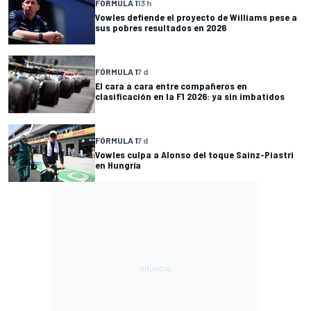
FÓRMULA 1
13 h
Vowles defiende el proyecto de Williams pese a
sus pobres resultados en 2026
FÓRMULA 1
7 d
El cara a cara entre compañeros en
clasificación en la F1 2026: ya sin imbatidos
FÓRMULA 1
7 d
Vowles culpa a Alonso del toque Sainz-Piastri
en Hungría