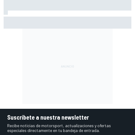
Por qué los progresos "no satisfacen" a Red Bull hasta
darle a Verstappen un coche ganador
Suscríbete a nuestra newsletter
Recibe noticias de motorsport, actualizaciones y ofertas
especiales directamente en tu bandeja de entrada.