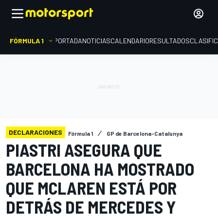
FÓRMULA 1
PORTADA
NOTICIAS
CALENDARIO
RESULTADOS
CLASIFI
DECLARACIONES
Fórmula 1
GP de Barcelona-Catalunya
PIASTRI ASEGURA QUE
BARCELONA HA MOSTRADO
QUE MCLAREN ESTÁ POR
DETRÁS DE MERCEDES Y