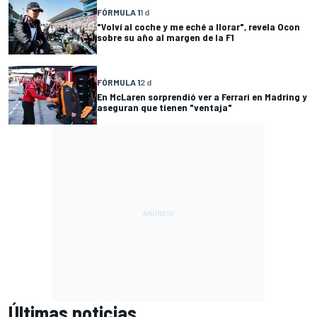
FÓRMULA 1
1 d
"Volví al coche y me eché a llorar", revela Ocon
sobre su año al margen de la F1
FÓRMULA 1
2 d
En McLaren sorprendió ver a Ferrari en Madring y
aseguran que tienen "ventaja"
Últimas noticias