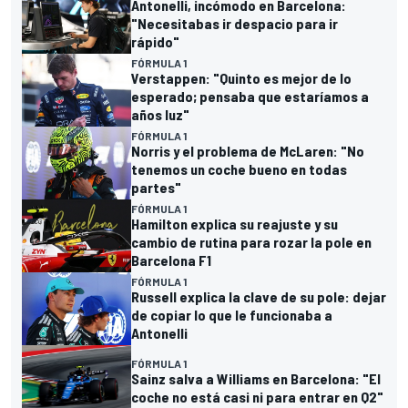
Antonelli, incómodo en Barcelona:
"Necesitabas ir despacio para ir
rápido"
FÓRMULA 1
Verstappen: "Quinto es mejor de lo
esperado; pensaba que estaríamos a
años luz"
FÓRMULA 1
Norris y el problema de McLaren: "No
tenemos un coche bueno en todas
partes"
FÓRMULA 1
Hamilton explica su reajuste y su
cambio de rutina para rozar la pole en
Barcelona F1
FÓRMULA 1
Russell explica la clave de su pole: dejar
de copiar lo que le funcionaba a
Antonelli
FÓRMULA 1
Sainz salva a Williams en Barcelona: "El
coche no está casi ni para entrar en Q2"