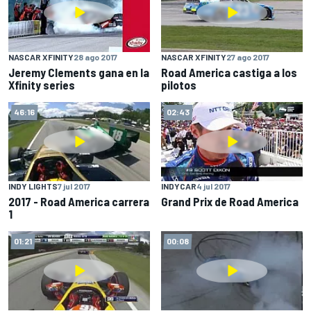
NASCAR XFINITY
28 ago 2017
NASCAR XFINITY
27 ago 2017
Jeremy Clements gana en la
Road America castiga a los
Xfinity series
pilotos
46:16
02:43
INDY LIGHTS
7 jul 2017
INDYCAR
4 jul 2017
2017 - Road America carrera
Grand Prix de Road America
1
01:21
00:08