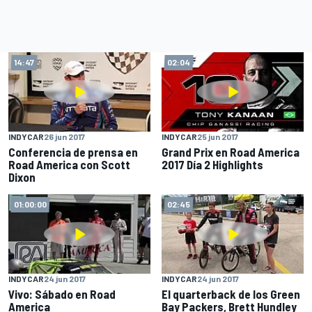
14:47
02:04
INDYCAR
26 jun 2017
INDYCAR
25 jun 2017
Conferencia de prensa en
Grand Prix en Road America
Road America con Scott
2017 Día 2 Highlights
Dixon
01:00:00
02:45
INDYCAR
24 jun 2017
INDYCAR
24 jun 2017
Vivo: Sábado en Road
El quarterback de los Green
America
Bay Packers, Brett Hundley