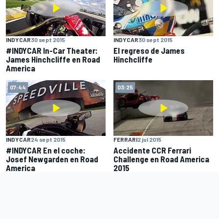
INDYCAR
30 sept 2015
INDYCAR
30 sept 2015
#INDYCAR In-Car Theater:
El regreso de James
James Hinchcliffe en Road
Hinchcliffe
America
07:44
03:25
INDYCAR
24 sept 2015
FERRARI
2 jul 2015
#INDYCAR En el coche:
Accidente CCR Ferrari
Josef Newgarden en Road
Challenge en Road America
America
2015