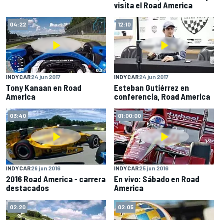
visita el Road America
04:22
12:10
INDYCAR
24 jun 2017
INDYCAR
24 jun 2017
Tony Kanaan en Road
Esteban Gutiérrez en
America
conferencia, Road America
03:40
01:00:00
INDYCAR
29 jun 2016
INDYCAR
25 jun 2016
2016 Road America - carrera
En vivo: Sábado en Road
destacados
America
02:20
02:05