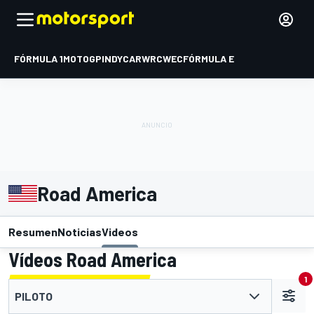
FÓRMULA 1
MOTOGP
INDYCAR
WRC
WEC
FÓRMULA E
Road America
Resumen
Noticias
Videos
Vídeos Road America
1
PILOTO