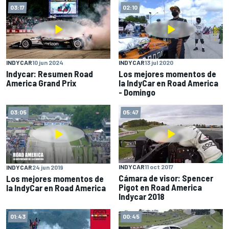
03:17
02:10
INDYCAR
10 jun 2024
INDYCAR
13 jul 2020
Indycar: Resumen Road
Los mejores momentos de
America Grand Prix
la IndyCar en Road America
- Domingo
03:05
05:47
INDYCAR
11 oct 2017
INDYCAR
24 jun 2019
Cámara de visor: Spencer
Los mejores momentos de
Pigot en Road America
la IndyCar en Road America
Indycar 2018
01:43
00:45