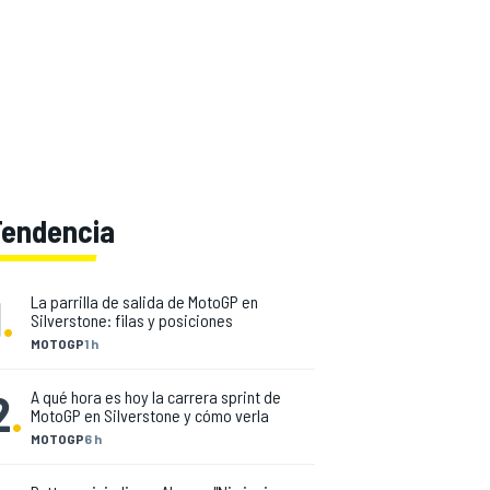
Tendencia
1
.
La parrilla de salida de MotoGP en
Silverstone: filas y posiciones
MOTOGP
1 h
2
.
A qué hora es hoy la carrera sprint de
MotoGP en Silverstone y cómo verla
MOTOGP
6 h