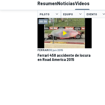
Resumen
Noticias
Videos
INDYCAR
WRC
PILOTO
EQUIPO
EVENTO
00:39
FERRARI
30 jun 2015
Ferrari 458 accidente de locura
en Road America 2015
WEC
FÓRMULA E