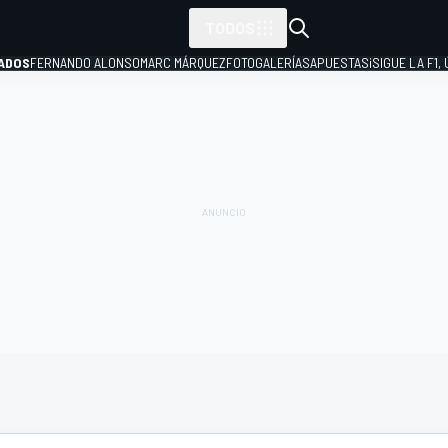
TODOS
ADOS
FERNANDO ALONSO
MARC MÁRQUEZ
FOTOGALERÍAS
APUESTAS
¡SIGUE LA F1,
P