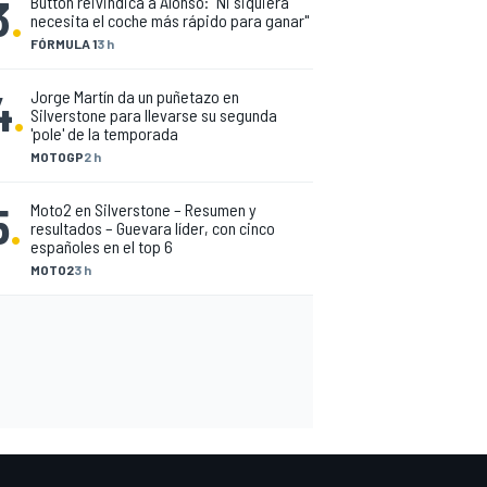
3
.
Button reivindica a Alonso: "Ni siquiera
necesita el coche más rápido para ganar"
FÓRMULA 1
3 h
4
.
Jorge Martín da un puñetazo en
Silverstone para llevarse su segunda
'pole' de la temporada
MOTOGP
2 h
5
.
Moto2 en Silverstone – Resumen y
resultados – Guevara líder, con cinco
españoles en el top 6
MOTO2
3 h