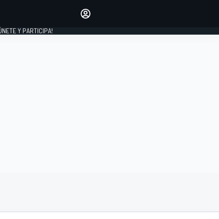
Haz que tu voz se escuche
comentando los artículos
 ÚNETE Y PARTICIPA!
INICIAR SESIÓN
EDICIÓN
ESPAÑA