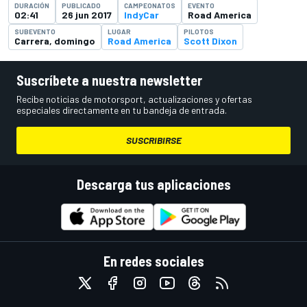
DURACIÓN
PUBLICADO
CAMPEONATOS
EVENTO
02:41
26 jun 2017
IndyCar
Road America
SUBEVENTO
LUGAR
PILOTOS
Carrera, domingo
Road America
Scott Dixon
Suscríbete a nuestra newsletter
Recibe noticias de motorsport, actualizaciones y ofertas
especiales directamente en tu bandeja de entrada.
SUSCRIBIRSE
Descarga tus aplicaciones
En redes sociales