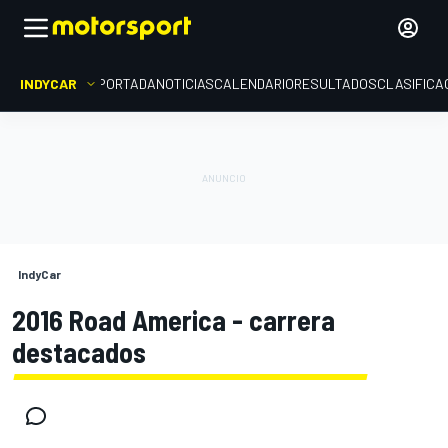
INDYCAR
PORTADA
NOTICIAS
CALENDARIO
RESULTADOS
CLASIFICA
IndyCar
2016 Road America - carrera
destacados