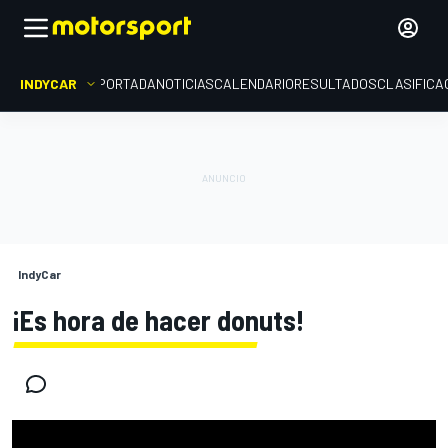
INDYCAR
PORTADA
NOTICIAS
CALENDARIO
RESULTADOS
CLASIFICA
IndyCar
¡Es hora de hacer donuts!