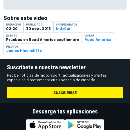
Sobre este vídeo
DURACIÓN
PUBLICADO
CAMPEONATOS
02:20
30 sept 2015
IndyCar
EVENTO
LUGAR
Pruebas en Road America septiembre
Road America
PILOTOS
James Hinchcliffe
Suscríbete a nuestra newsletter
Recibe noticias de motorsport, actualizaciones y ofertas
especiales directamente en tu bandeja de entrada.
SUSCRIBIRSE
Descarga tus aplicaciones