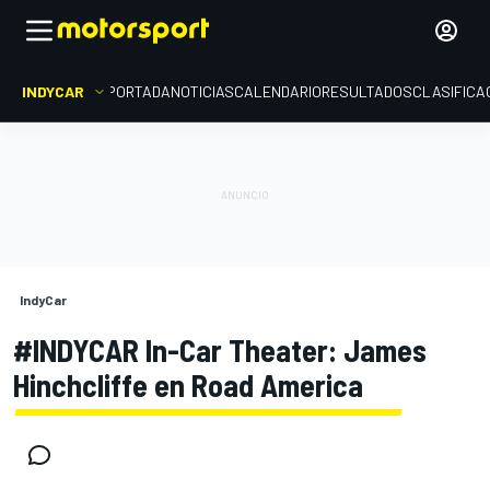
INDYCAR
PORTADA
NOTICIAS
CALENDARIO
RESULTADOS
CLASIFICA
IndyCar
#INDYCAR In-Car Theater: James
Hinchcliffe en Road America