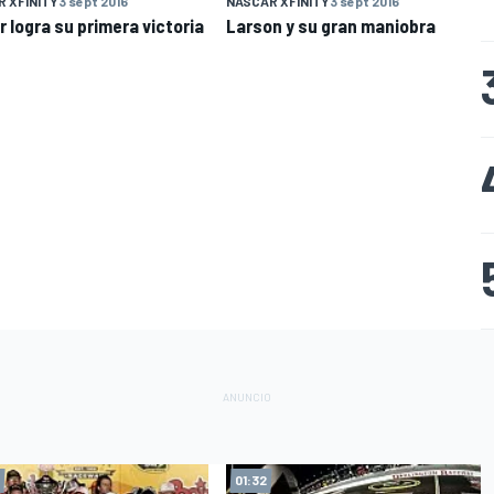
 XFINITY
3 sept 2016
NASCAR XFINITY
3 sept 2016
r logra su primera victoria
Larson y su gran maniobra
01:32