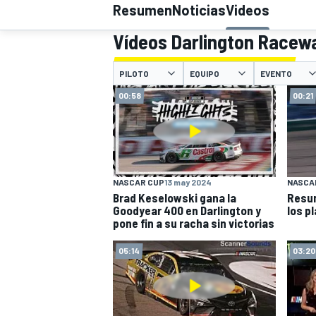
Resumen
Noticias
Videos
Vídeos Darlington Racew
INDYCAR
WRC
PILOTO
EQUIPO
EVENTO
00:58
00:21
NASCAR CUP
13 may 2024
NASCA
Brad Keselowski gana la
Resum
Goodyear 400 en Darlington y
los p
pone fin a su racha sin victorias
WEC
FÓRMULA E
05:14
03:20