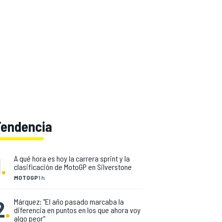
Tendencia
1
.
A qué hora es hoy la carrera sprint y la
clasificación de MotoGP en Silverstone
MOTOGP
1 h
2
.
Márquez: "El año pasado marcaba la
diferencia en puntos en los que ahora voy
algo peor"