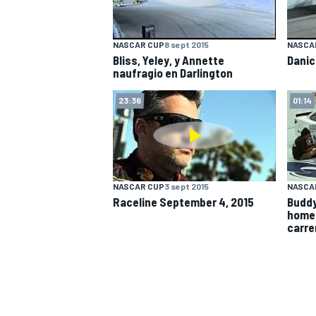
NASCAR CUP
8 sept 2015
NASCA
Bliss, Yeley, y Annette
Danic
naufragio en Darlington
23:36
01:14
NASCAR CUP
3 sept 2015
NASCA
Raceline September 4, 2015
Buddy
homen
carre