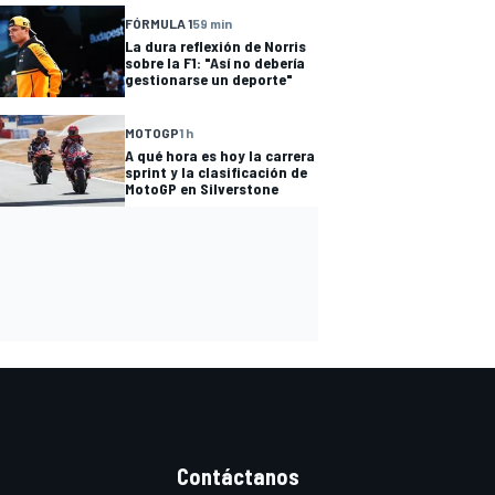
FÓRMULA 1
59 min
La dura reflexión de Norris
sobre la F1: "Así no debería
gestionarse un deporte"
MOTOGP
1 h
A qué hora es hoy la carrera
sprint y la clasificación de
MotoGP en Silverstone
Contáctanos