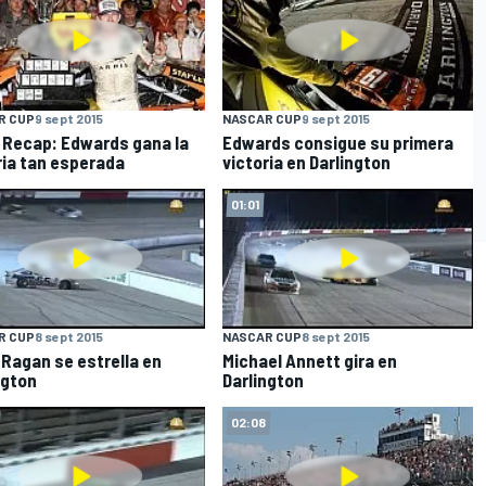
R CUP
9 sept 2015
NASCAR CUP
9 sept 2015
Recap: Edwards gana la
Edwards consigue su primera
ria tan esperada
victoria en Darlington
01:01
R CUP
8 sept 2015
NASCAR CUP
8 sept 2015
 Ragan se estrella en
Michael Annett gira en
ngton
Darlington
02:08