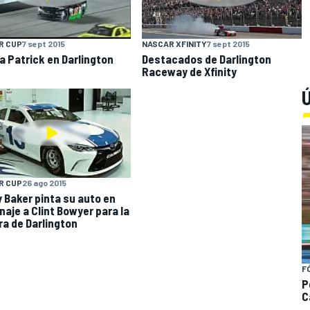
R CUP
7 sept 2015
NASCAR XFINITY
7 sept 2015
a Patrick en Darlington
Destacados de Darlington
Raceway de Xfinity
Ú
R CUP
26 ago 2015
 Baker pinta su auto en
aje a Clint Bowyer para la
ra de Darlington
F
P
C