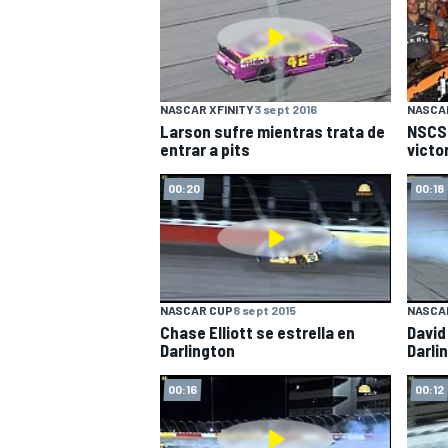
NASCAR XFINITY
3 sept 2016
NASCA
Larson sufre mientras trata de
NSCS 
entrar a pits
victo
00:20
00:18
MÁS CATEGORÍAS
NASCAR CUP
8 sept 2015
NASCA
Chase Elliott se estrella en
David
Darlington
Darli
00:16
00:12