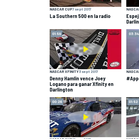
NASCAR CUP
7 sept 2017
NASCA
La Southern 500 en la radio
Espej
Darli
01:59
03:34
NASCAR XFINITY
3 sept 2017
NASCA
Denny Hamlin vence Joey
#Appr
Logano para ganar Xfinity en
Darlington
00:26
01:52