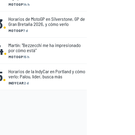
MOTOGP
14 h
3
.
Horarios de MotoGP en Silverstone, GP de
Gran Bretaña 2026, y cómo verlo
MOTOGP
7 d
4
.
Martín: "Bezzecchi me ha impresionado
por cómo está"
MOTOGP
15 h
5
.
Horarios de la IndyCar en Portland y cómo
verlo: Palou, líder, busca más
INDYCAR
2 d