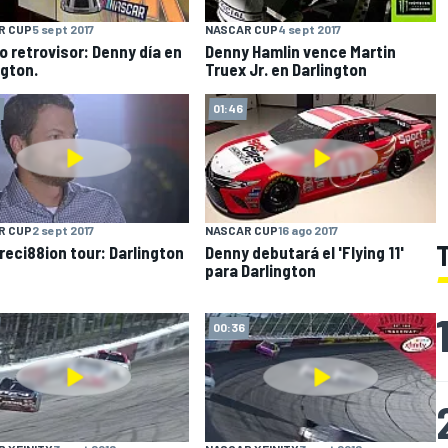
R CUP
5 sept 2017
NASCAR CUP
4 sept 2017
o retrovisor: Denny día en
Denny Hamlin vence Martin
ngton.
Truex Jr. en Darlington
01:46
R CUP
2 sept 2017
NASCAR CUP
16 ago 2017
eci88ion tour: Darlington
Denny debutará el 'Flying 11'
para Darlington
00:36