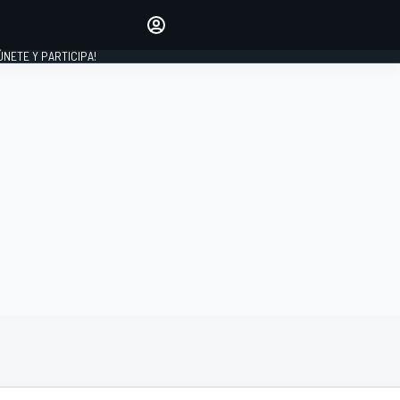
Haz que tu voz se escuche
comentando los artículos
 ÚNETE Y PARTICIPA!
INICIAR SESIÓN
EDICIÓN
ESPAÑA