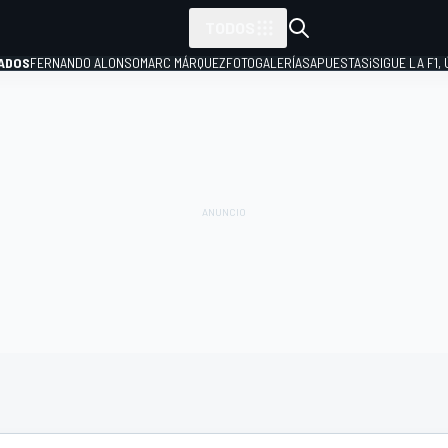
TODOS
ADOS
FERNANDO ALONSO
MARC MÁRQUEZ
FOTOGALERÍAS
APUESTAS
¡SIGUE LA F1,
P