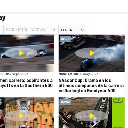
ay
DARLINGTON RACEWAY
FECHA
10:48
R CUP
4 sept 2023
NASCAR CUP
15 may 2023
en carrera: aspirantes a
NAscar Cup: Drama en los
layoffs en la Southern 500
últimos compases de la carrera
en Darlington Goodyear 400
02:02