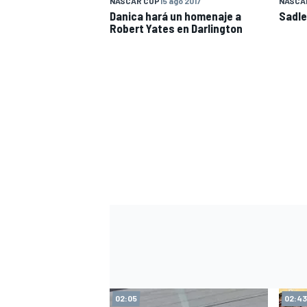
NASCAR CUP
15 ago 2017
NASCAR
Danica hará un homenaje a
Sadle
Robert Yates en Darlington
02:05
02:43