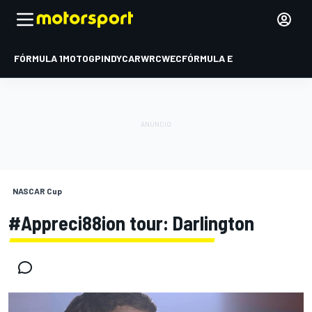
FÓRMULA 1
MOTOGP
INDYCAR
WRC
WEC
FÓRMULA E
NASCAR Cup
#Appreci88ion tour: Darlington