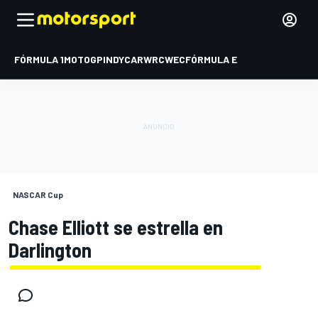
FÓRMULA 1
MOTOGP
INDYCAR
WRC
WEC
FÓRMULA E
NASCAR Cup
Chase Elliott se estrella en
Darlington