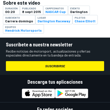
Sobre este vídeo
DURACIÓN
PUBLICADO
CAMPEONATOS
EVENTO
00:20
8 sept 2015
NASCAR Cup
Darlington
SUBEVENTO
LUGAR
PILOTOS
Carrera domingo
Darlington Raceway
Chase Elliott
EQUIPOS
Hendrick Motorsports
Suscríbete a nuestra newsletter
Recibe noticias de motorsport, actualizaciones y ofertas
especiales directamente en tu bandeja de entrada.
SUSCRIBIRSE
Descarga tus aplicaciones
En redes sociales