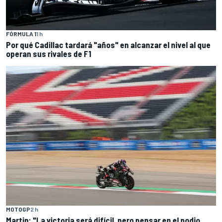
FÓRMULA 1
1 h
Por qué Cadillac tardará "años" en alcanzar el nivel al que
operan sus rivales de F1
MOTOGP
2 h
Martin: "La victoria será difícil, pero pensar en el podio