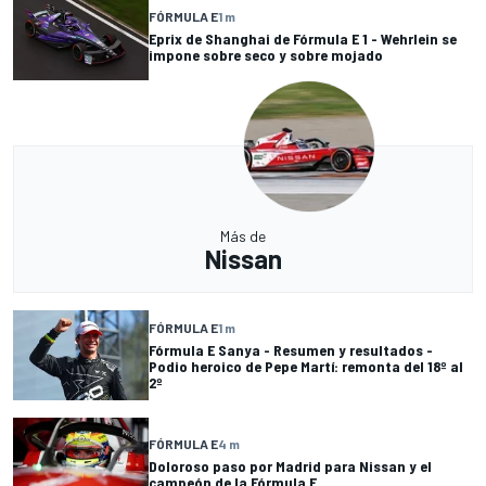
FÓRMULA E
1 m
Eprix de Shanghai de Fórmula E 1 - Wehrlein se
impone sobre seco y sobre mojado
Más de
Nissan
FÓRMULA E
1 m
Fórmula E Sanya - Resumen y resultados -
Podio heroico de Pepe Martí: remonta del 18º al
2º
FÓRMULA E
4 m
Doloroso paso por Madrid para Nissan y el
campeón de la Fórmula E