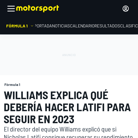
FÓRMULA 1
PORTADA
NOTICIAS
CALENDARIO
RESULTADOS
CLASIFI
Fórmula 1
WILLIAMS EXPLICA QUÉ
DEBERÍA HACER LATIFI PARA
SEGUIR EN 2023
El director del equipo Williams explicó que si
Nicholas Latifi consigue recuperar su rendimiento