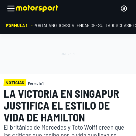
FÓRMULA 1
PORTADA
NOTICIAS
CALENDARIO
RESULTADOS
CLASIFI
NOTICIAS
Fórmula 1
LA VICTORIA EN SINGAPUR
JUSTIFICA EL ESTILO DE
VIDA DE HAMILTON
El británico de Mercedes y Toto Wolff creen que
las críticas que recibe por la vida que lleva se