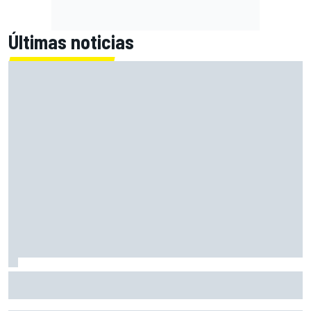
Últimas noticias
Bortoleto desafía a los críticos de la F1 2026: "Un piloto
debe adaptarse"