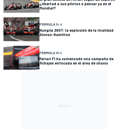
¿libertad a sus pilotos o pensar ya en el
Mundial?
FÓRMULA 1
4 d
Hungría 2007: la explosión de la rivalidad
Alonso-Hamilton
FÓRMULA 1
6 d
Ferrari F1 ha comenzado una campaña de
fichajes enfocada en el área de chasis