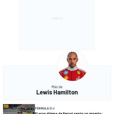
Más de
Lewis Hamilton
FÓRMULA 1
2 d
El gran dilema de Ferrari según un experto: