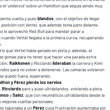
 el '
undercut
' sobre un Hamilton que seguía yendo muy
guiente vuelta y puso
blandos
, con el objetivo de llegar
er posición con Vettel, que además tenía justo delante,
so lo aprovechó Red Bull para mandar parar a
o cuando Vettel llegaba a la primera curva, recuperando
.
o
lo que Vettel había ganado en pista y, además, el
as gomas para no tener que hacer una parada extra
nción.
Raikkonen
y Ricciardo
lideraban
la carrera y Kimi
andos para no volver a detenerse. Las cámaras volvieron
 se quedó fuera, esperando.
ilton y Pérez pierde los nervios
a,
Ricciardo
paró y puso ultrablandos, volviendo a pista
onso
y
Sainz
, que con neumáticos ultrablandos desde la
s mejores vueltas personales.
ams
taponaba a un
Pérez
cuya frustración aumentaba por