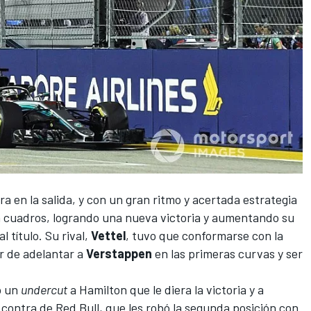
 en la salida, y con un gran ritmo y acertada estrategia
a cuadros, logrando una nueva victoria y aumentando su
 título. Su rival,
Vettel
, tuvo que conformarse con la
ar de adelantar a
Verstappen
en las primeras curvas y ser
o un
undercut
a Hamilton que le diera la victoria y a
n contra de
Red Bull
, que les robó la segunda posición con