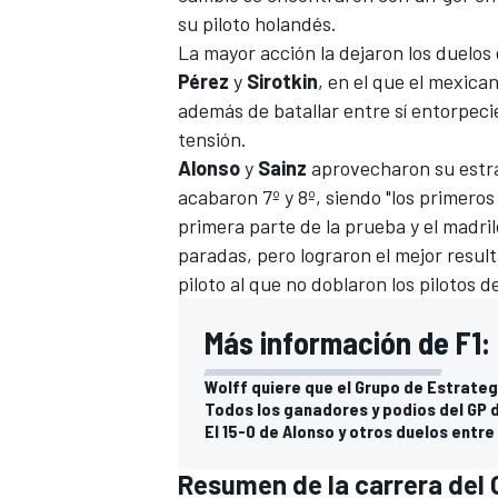
su piloto holandés.
La mayor acción la dejaron los duelos 
Pérez
y
Sirotkin
, en el que el mexican
además de batallar entre sí entorpec
tensión.
Alonso
y
Sainz
aprovecharon su estra
acabaron 7º y 8º, siendo "los primeros
primera parte de la prueba y el madr
paradas, pero lograron el mejor result
piloto al que no doblaron los pilotos d
Más información de F1:
Wolff quiere que el Grupo de Estrateg
Todos los ganadores y podios del GP d
El 15-0 de Alonso y otros duelos entr
Resumen de la carrera del 