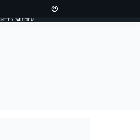
Haz que tu voz se escuche
comentando los artículos
 ÚNETE Y PARTICIPA!
INICIAR SESIÓN
EDICIÓN
ESPAÑA