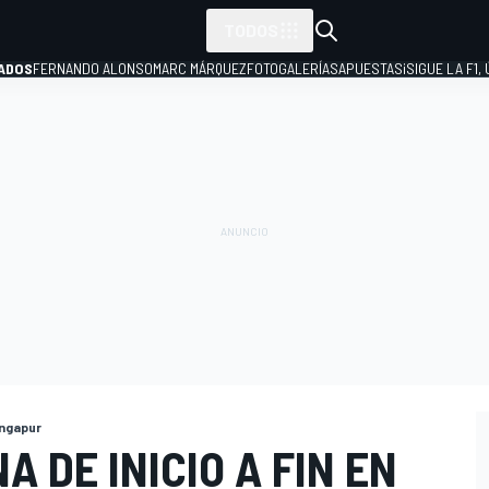
TODOS
ADOS
FERNANDO ALONSO
MARC MÁRQUEZ
FOTOGALERÍAS
APUESTAS
¡SIGUE LA F1,
P
ingapur
 DE INICIO A FIN EN