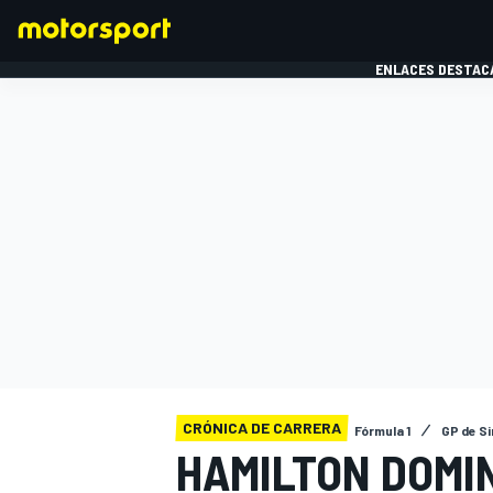
ENLACES DESTAC
FÓRMULA 1
MOTOG
CRÓNICA DE CARRERA
Fórmula 1
GP de S
HAMILTON DOMINA