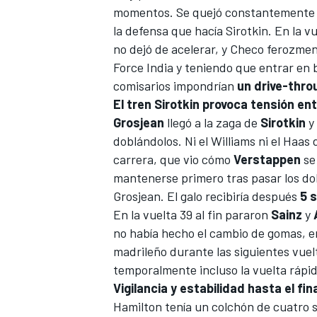
momentos. Se quejó constantemente al 
la defensa que hacía Sirotkin. En la v
no dejó de acelerar, y Checo ferozme
Force India y teniendo que entrar en 
comisarios impondrían
un drive-thro
El tren Sirotkin provoca tensión ent
Grosjean
llegó a la zaga de
Sirotkin
y 
doblándolos. Ni el Williams ni el
Haas
d
carrera, que vio cómo
Verstappen
se
mantenerse primero tras pasar los do
Grosjean. El galo recibiría después
5 
En la vuelta 39 al fin pararon
Sainz
y
no había hecho el cambio de gomas, en
madrileño durante las siguientes vue
temporalmente incluso la vuelta rápid
Vigilancia y estabilidad hasta el fin
Hamilton tenía un colchón de cuatro 