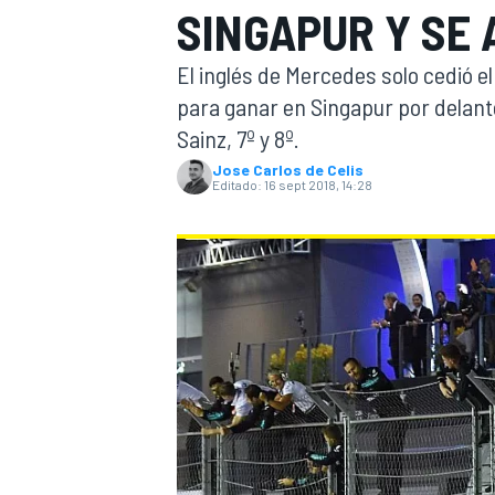
SINGAPUR Y SE 
INDYCAR
WRC
El inglés de Mercedes solo cedió el
para ganar en Singapur por delante
Sainz, 7º y 8º.
Jose Carlos de Celis
Editado:
16 sept 2018, 14:28
WEC
FÓRMULA E