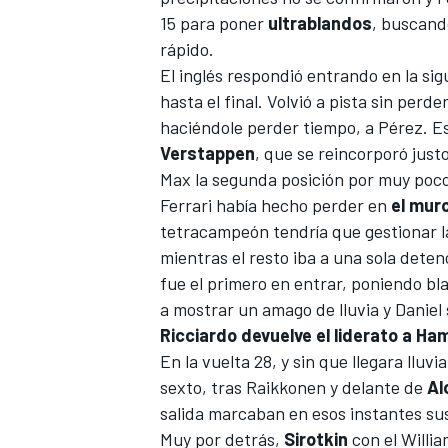
15 para poner
ultrablandos
, buscando
rápido.
El inglés respondió entrando en la si
hasta el final. Volvió a pista sin perd
haciéndole perder tiempo, a Pérez. E
Verstappen
, que se reincorporó just
Max la segunda posición por muy poco
Ferrari había hecho perder en
el mur
tetracampeón tendría que gestionar l
mientras el resto iba a una sola dete
fue el primero en entrar, poniendo bl
a mostrar un amago de lluvia y Daniel
Ricciardo devuelve el liderato a Ham
En la vuelta 28, y sin que llegara lluvi
sexto, tras Raikkonen y delante de
Al
salida marcaban en esos instantes su
Muy por detrás,
Sirotkin
con el
Willi