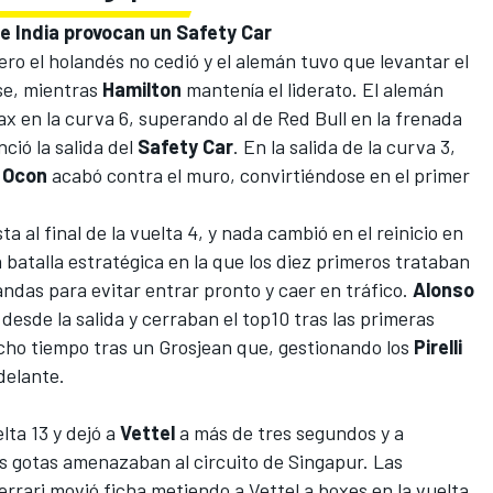
ce India provocan un Safety Car
pero el holandés no cedió y el alemán tuvo que levantar el
se, mientras
Hamilton
mantenía el liderato. El alemán
x en la curva 6, superando al de Red Bull en la frenada
ció la salida del
Safety Car
. En la salida de la curva 3,
y
Ocon
acabó contra el muro, convirtiéndose en el primer
a al final de la vuelta 4, y nada cambió en el reinicio en
batalla estratégica en la que los diez primeros trataban
ndas para evitar entrar pronto y caer en tráfico.
Alonso
esde la salida y cerraban el top10 tras las primeras
ho tiempo tras un Grosjean que, gestionando los
Pirelli
delante.
lta 13 y dejó a
Vettel
a más de tres segundos y a
ves gotas amenazaban al
circuito de Singapur
. Las
errari movió ficha metiendo a Vettel a boxes en la vuelta