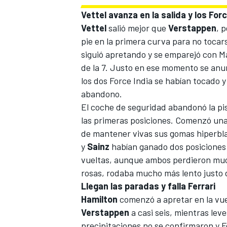
Vettel avanza en la salida y los For
Vettel
salió mejor que
Verstappen
, 
pie en la primera curva para no tocar
siguió apretando y se emparejó con Ma
de la 7. Justo en ese momento se anun
los dos
Force India
se habían tocado 
abandono.
El coche de seguridad abandonó la pist
las primeras posiciones. Comenzó una 
de mantener vivas sus gomas hiperbla
MÁS CATEGORÍAS
y
Sainz
habían ganado dos posiciones d
vueltas, aunque ambos perdieron muc
rosas, rodaba mucho más lento justo 
Llegan las paradas y falla Ferrari
Hamilton
comenzó a apretar en la vue
Verstappen
a casi seis, mientras le
precipitaciones no se confirmaron y F