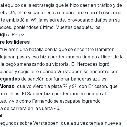
equipo de la estrategia que le hizo caer en tráfico y de
uelta 34, el mexicano llegó a emparejarse con el ruso, que
nte embistió al Williams adrede, provocando daños en su
boxes, poniéndose último. Vueltas después, los
ug
h a Pérez.
re los líderes
tuvieron una batalla con la que se encontró Hamilton,
ejaban paso y eso hizo perder mucho tiempo al líder de la
 le pegó amenazando su victoria. El Mercedes logró
blados y cogió aire cuando Verstappen se encontró con
segundos
de sanción por ignorar banderas azules.
Alonso
, que volvieron a pista 7º y 9º, con Ericsson, que
tre ellos. El
Sauber
hizo perder mucho tiempo al
ltas, y vio cómo Fernando se escapaba logrando
a de carrera en la vuelta 45.
al
segundos sobre Verstappen, que a su vez tenía a nueve a