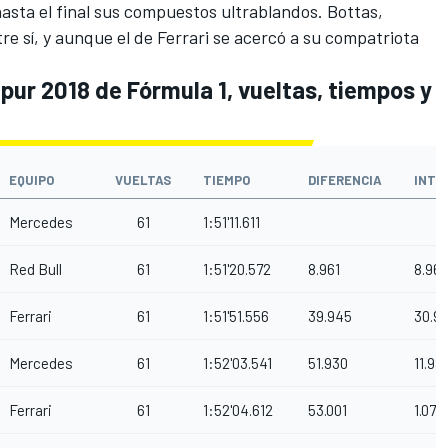
hasta el final sus compuestos ultrablandos. Bottas,
re sí, y aunque el de Ferrari se acercó a su compatriota
pur 2018 de Fórmula 1, vueltas, tiempos y
EQUIPO
VUELTAS
TIEMPO
DIFERENCIA
INTE
Mercedes
61
1:51'11.611
Red Bull
61
1:51'20.572
8.961
8.961
Ferrari
61
1:51'51.556
39.945
30.9
Mercedes
61
1:52'03.541
51.930
11.98
Ferrari
61
1:52'04.612
53.001
1.071