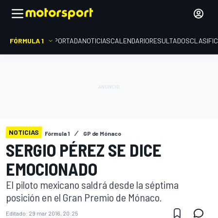
FÓRMULA 1
PORTADA
NOTICIAS
CALENDARIO
RESULTADOS
CLASIFI
NOTICIAS
Fórmula 1
GP de Mónaco
SERGIO PÉREZ SE DICE
EMOCIONADO
El piloto mexicano saldrá desde la séptima
posición en el Gran Premio de Mónaco.
Editado:
29 mar 2016, 20:25