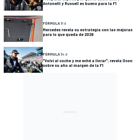
Antonelli y Russell es bueno para la F1
FÓRMULA 1
1 d
Mercedes revela su estrategia con las mejoras
para lo que queda de 2026
FÓRMULA 1
4 d
"Volví al coche y me eché a llorar", revela Ocon
sobre su año al margen de la F1