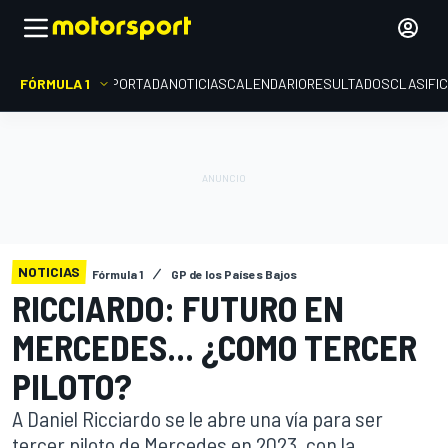
FÓRMULA 1
PORTADA
NOTICIAS
CALENDARIO
RESULTADOS
CLASIFI
NOTICIAS
Fórmula 1
GP de los Países Bajos
RICCIARDO: FUTURO EN
MERCEDES... ¿COMO TERCER
PILOTO?
A Daniel Ricciardo se le abre una vía para ser
tercer piloto de Mercedes en 2023, con la