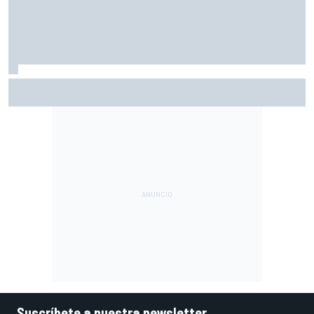
Márquez: "En la tercera vuelta he intentado un arreón y he
visto que ya no tenía neumático"
Suscríbete a nuestra newsletter