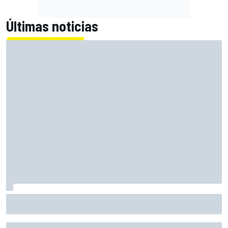
Últimas noticias
El Lamborghini Murciélago definitivo existe: es un SV con
cambio manual