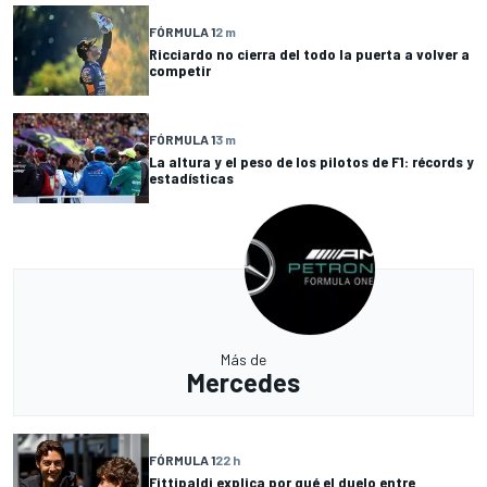
FÓRMULA 1
2 m
Ricciardo no cierra del todo la puerta a volver a
competir
FÓRMULA 1
3 m
La altura y el peso de los pilotos de F1: récords y
estadísticas
Más de
Mercedes
FÓRMULA 1
22 h
Fittipaldi explica por qué el duelo entre