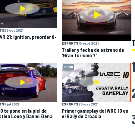
TS
28 oct 2021
R 21: Ignition, preorder 8-
ESPORTS
10 sept 2021
Trailer y fecha de estreno de
'Gran Turismo 7'
01:08
TS
9 jul 2021
ESPORTS
20 may 2021
0 te pone en la piel de
Primer gameplay del WRC 10 en
tien Loeb y Daniel Elena
el Rally de Croacia