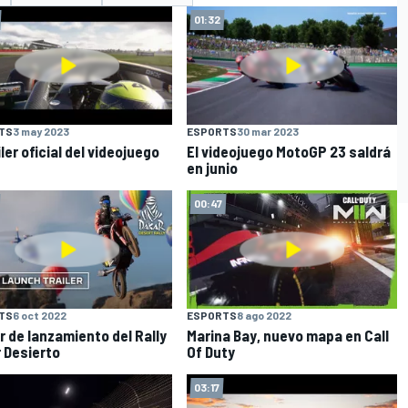
01:32
TS
3 may 2023
ESPORTS
30 mar 2023
iler oficial del videojuego
El videojuego MotoGP 23 saldrá
en junio
00:47
TS
6 oct 2022
ESPORTS
8 ago 2022
er de lanzamiento del Rally
Marina Bay, nuevo mapa en Call
 Desierto
Of Duty
03:17