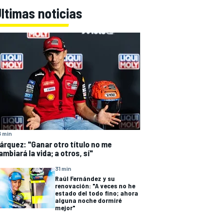
ltimas noticias
 min
árquez: "Ganar otro título no me
ambiará la vida; a otros, sí"
31 min
Raúl Fernández y su
renovación: "A veces no he
estado del todo fino; ahora
alguna noche dormiré
mejor"