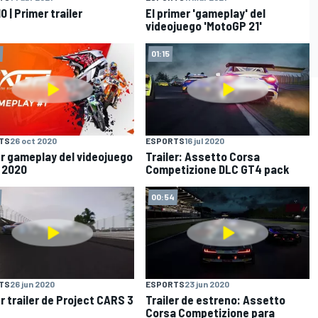
 | Primer trailer
El primer 'gameplay' del
videojuego 'MotoGP 21'
01:15
TS
26 oct 2020
ESPORTS
16 jul 2020
r gameplay del videojuego
Trailer: Assetto Corsa
 2020
Competizione DLC GT4 pack
00:54
TS
26 jun 2020
ESPORTS
23 jun 2020
r trailer de Project CARS 3
Trailer de estreno: Assetto
Corsa Competizione para