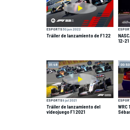
ESPORTS
30 jun 2022
ESPOR
Tráiler de lanzamiento de F1 22
NASCA
12-21
01:48
00:50
ESPORTS
9 jul 2021
ESPOR
Tráiler de lanzamiento del
WRC 1
videojuego F1 2021
Sébas