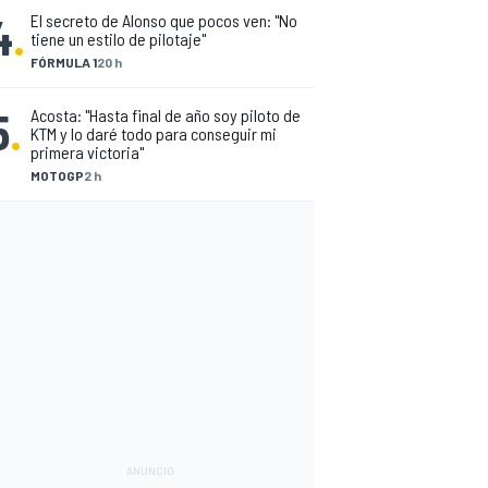
4
.
El secreto de Alonso que pocos ven: "No
tiene un estilo de pilotaje"
FÓRMULA 1
20 h
5
.
Acosta: "Hasta final de año soy piloto de
KTM y lo daré todo para conseguir mi
primera victoria"
MOTOGP
2 h