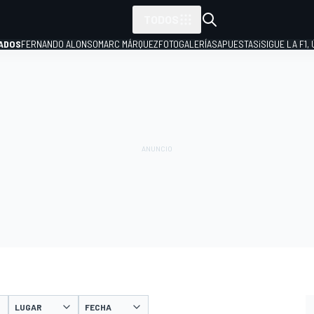
TODOS
ADOS
FERNANDO ALONSO
MARC MÁRQUEZ
FOTOGALERÍAS
APUESTAS
¡SIGUE LA F1,
P
LUGAR
FECHA