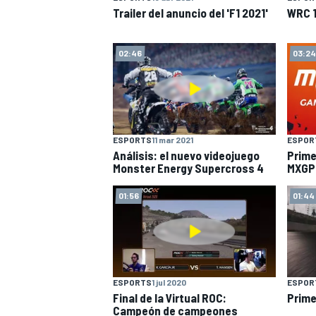
Trailer del anuncio del 'F1 2021'
WRC 10
02:46
03:24
ESPORTS
11 mar 2021
ESPOR
Análisis: el nuevo videojuego
Prime
Monster Energy Supercross 4
MXGP
MÁS CATEGORÍAS
01:56
01:44
ESPORTS
1 jul 2020
ESPOR
Final de la Virtual ROC:
Prime
Campeón de campeones