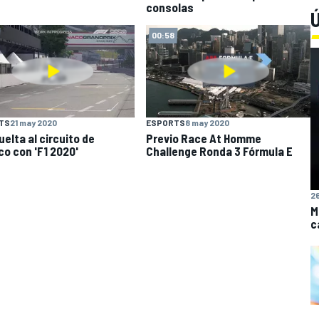
consolas
Ú
00:58
TS
21 may 2020
ESPORTS
8 may 2020
uelta al circuito de
Previo Race At Homme
o con 'F1 2020'
Challenge Ronda 3 Fórmula E
26
M
c