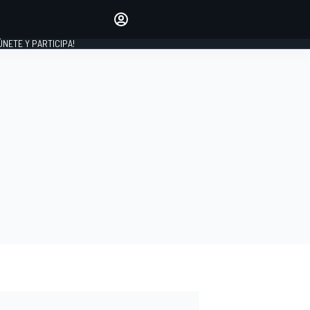
Haz que tu voz se escuche
comentando los artículos
 ÚNETE Y PARTICIPA!
INICIAR SESIÓN
EDICIÓN
ESPAÑA