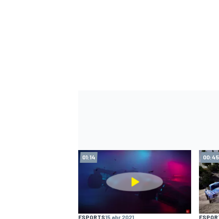
01:14
00:45
ESPORTS
15 abr 2021
ESPOR