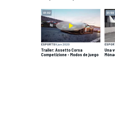
01:02
01:59
ESPORTS
9 jun 2020
ESPOR
Trailer: Assetto Corsa
Una v
Competizione - Modos de juego
Mónac