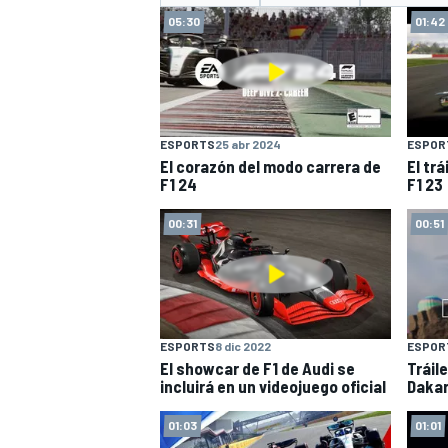
05:30
01:42
INDYCAR
WRC
ESPORTS
25 abr 2024
ESPOR
El corazón del modo carrera de
El trá
F1 24
F1 23
00:31
00:51
ESPORTS
8 dic 2022
ESPOR
WEC
FÓRMULA E
El showcar de F1 de Audi se
Tráil
incluirá en un videojuego oficial
Dakar
01:03
01:01