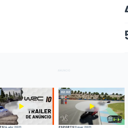
02:02
TS
14 abr 2021
ESPORTS
11 mar 2021