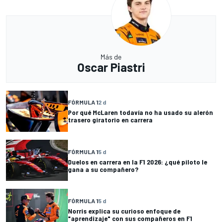
Más de
Oscar Piastri
FÓRMULA 1
2 d
Por qué McLaren todavía no ha usado su alerón
trasero giratorio en carrera
FÓRMULA 1
5 d
Duelos en carrera en la F1 2026: ¿qué piloto le
gana a su compañero?
FÓRMULA 1
5 d
Norris explica su curioso enfoque de
"aprendizaje" con sus compañeros en F1