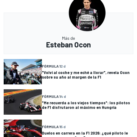
Más de
Esteban Ocon
FÓRMULA 1
2 d
"Volví al coche y me eché a llorar", revela Ocon
sobre su año al margen de la F1
FÓRMULA 1
4 d
"Me recuerda a los viejos tiempos": los pilotos
de F1 disfrutaron al máximo en Hungría
FÓRMULA 1
5 d
Duelos en carrera en la F1 2026: ¿qué piloto le