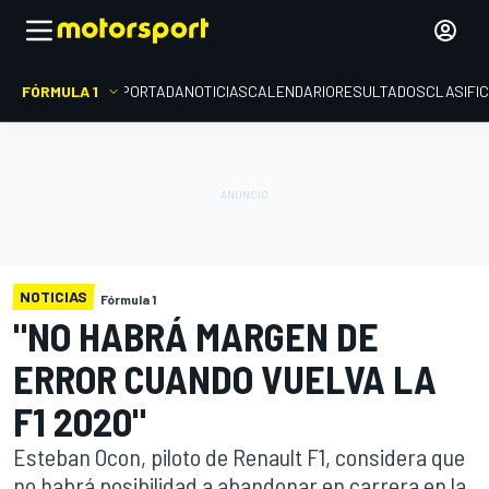
FÓRMULA 1
PORTADA
NOTICIAS
CALENDARIO
RESULTADOS
CLASIFI
NOTICIAS
Fórmula 1
"NO HABRÁ MARGEN DE
ERROR CUANDO VUELVA LA
F1 2020"
Esteban Ocon, piloto de Renault F1, considera que
no habrá posibilidad a abandonar en carrera en la