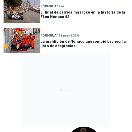
FÓRMULA 1
2 m
El final de carrera más loco en la historia de la
F1 en Mónaco 82
FÓRMULA 1
29 may 2024
La maldición de Mónaco que rompió Leclerc: la
lista de desgracias