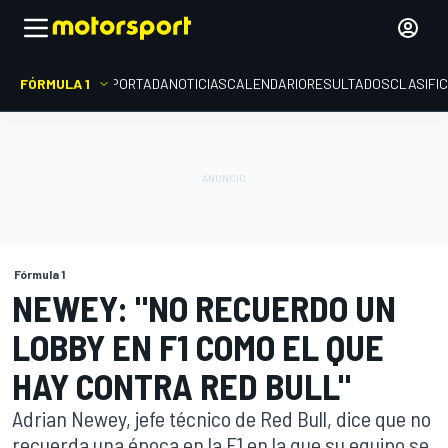
FÓRMULA 1
PORTADA
NOTICIAS
CALENDARIO
RESULTADOS
CLASIFI
Fórmula 1
NEWEY: "NO RECUERDO UN
LOBBY EN F1 COMO EL QUE
HAY CONTRA RED BULL"
Adrian Newey, jefe técnico de Red Bull, dice que no
recuerda una época en la F1 en la que su equipo se