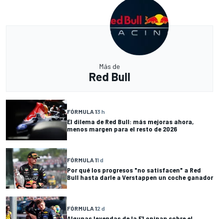
Más de
Red Bull
FÓRMULA 1
3 h
El dilema de Red Bull: más mejoras ahora,
menos margen para el resto de 2026
FÓRMULA 1
1 d
Por qué los progresos "no satisfacen" a Red
Bull hasta darle a Verstappen un coche ganador
FÓRMULA 1
2 d
Algunas leyendas de la F1 opinan sobre el