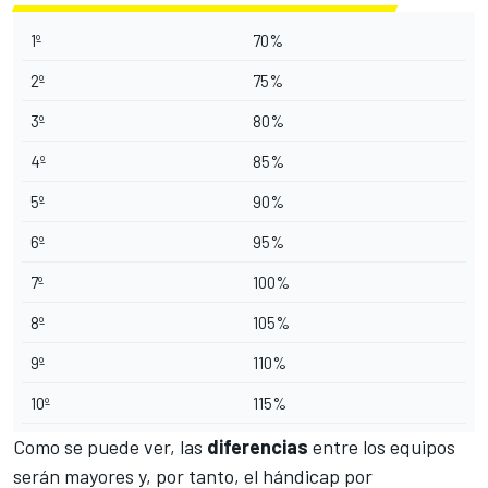
1º
70%
2º
75%
3º
80%
4º
85%
5º
90%
6º
95%
7º
100%
8º
105%
9º
110%
10º
115%
Como se puede ver, las
diferencias
entre los equipos
serán mayores y, por tanto, el hándicap por