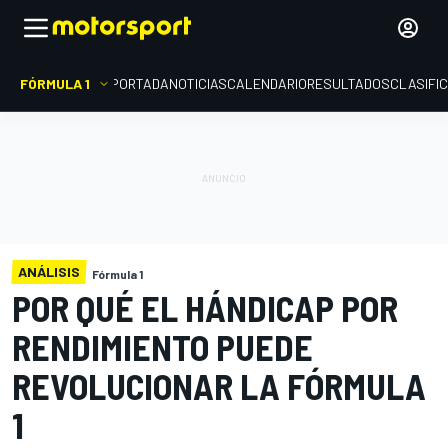
FÓRMULA 1
PORTADA
NOTICIAS
CALENDARIO
RESULTADOS
CLASIFI
ANÁLISIS
Fórmula 1
POR QUÉ EL HÁNDICAP POR
RENDIMIENTO PUEDE
REVOLUCIONAR LA FÓRMULA
1