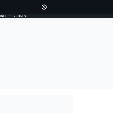
Haz que tu voz se escuche
comentando los artículos
 ÚNETE Y PARTICIPA!
INICIAR SESIÓN
EDICIÓN
ESPAÑA