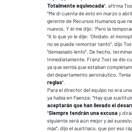
Totalmente equivocada
", afirma Tos
"Me di cuenta de esto en marzo o abril"
gerente de Recursos Humanos que nec
nuevos. Y él me dijo: 'Pero la tempor
"A lo que yo le dije: 'Olvídalo, el mo
no se puede remontar tanto", dijo To
"demasiado lento".
De hecho, termina
Inmediatamente, Franz Tost se dio c
ya que sentía que estaban completam
del departamento aeronáutico. Tenía 
reglas
".
Para el director del equipo no era un
ya había en Faenza: "Hay que sustitu
aceptarán que han llevado el desarr
"
Siempre tendrán una excusa
y dirá
siguiente será aún mejor y así sucesiv
más", dijo el austriaco, que por eso 