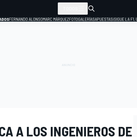
TODOS
ADOS
FERNANDO ALONSO
MARC MÁRQUEZ
FOTOGALERÍAS
APUESTAS
¡SIGUE LA F1,
P
ICA A LOS INGENIEROS DE