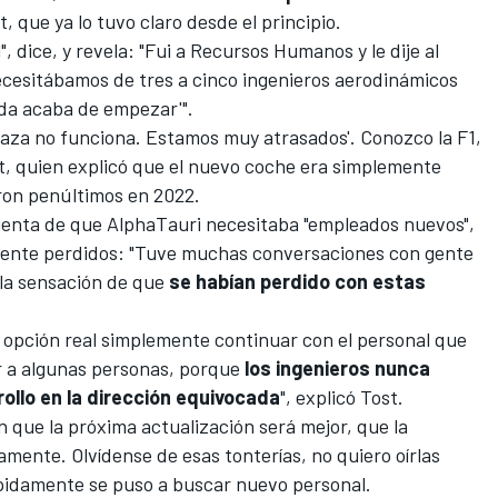
t, que ya lo tuvo claro desde el principio.
, dice, y revela: "Fui a Recursos Humanos y le dije al
esitábamos de tres a cinco ingenieros aerodinámicos
ada acaba de empezar'".
noplaza no funciona. Estamos muy atrasados'. Conozco la F1,
st, quien explicó que el nuevo coche era simplemente
ron penúltimos en 2022
.
uenta de que AlphaTauri necesitaba "empleados nuevos",
ente perdidos: "Tuve muchas conversaciones con gente
la sensación de que
se habían perdido con estas
a opción real simplemente continuar con el personal que
ir a algunas personas, porque
los ingenieros nunca
ollo en la dirección equivocada
", explicó Tost.
n que la próxima actualización será mejor, que la
amente. Olvídense de esas tonterías, no quiero oírlas
rápidamente se puso a buscar nuevo personal.