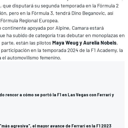
n
, que disputará su segunda temporada en la
Fórmula 2
ión, pero en la
Fórmula 3
, tendrá
Dino Beganovic
, así
a Fórmula Regional Europea
.
jo continente apoyada por
Alpine
, Camara estará
que ha subido de categoría tras debutar en monoplazas en
 parte, están las pilotos
Maya Weug y Aurelia Nobels
,
 participación en la temporada 2024 de la
F1 Academy
, la
 el automovilismo femenino.
do rencor a cómo se portó la F1 en Las Vegas con Ferrari y
más agresiva", el mayor avance de Ferrari en la F1 2023