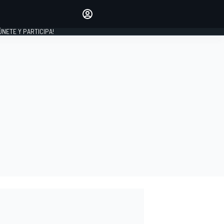
Haz que tu voz se escuche
comentando los artículos
 ÚNETE Y PARTICIPA!
INICIAR SESIÓN
EDICIÓN
ESPAÑA