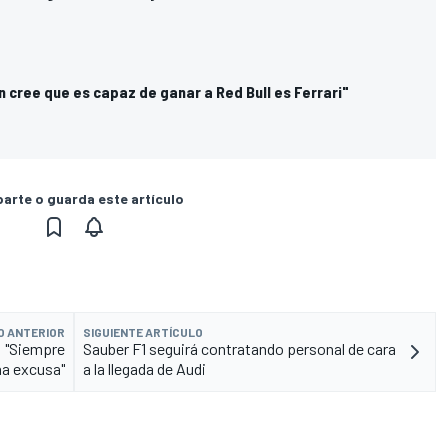
en cree que es capaz de ganar a Red Bull es Ferrari"
rte o guarda este artículo
O ANTERIOR
SIGUIENTE ARTÍCULO
1: "Siempre
Sauber F1 seguirá contratando personal de cara
na excusa"
a la llegada de Audi