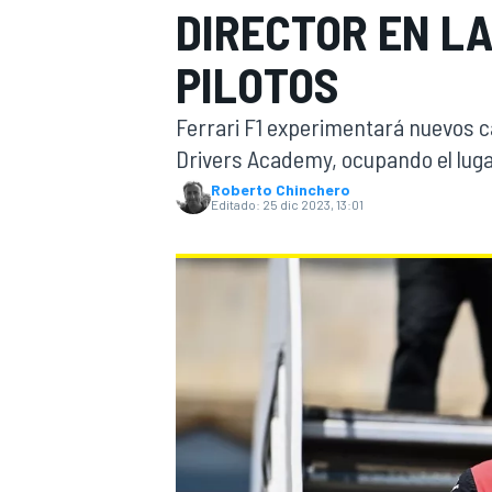
DIRECTOR EN L
INDYCAR
WRC
PILOTOS
Ferrari F1 experimentará nuevos ca
Drivers Academy, ocupando el lug
Roberto Chinchero
Editado:
25 dic 2023, 13:01
WEC
FÓRMULA E