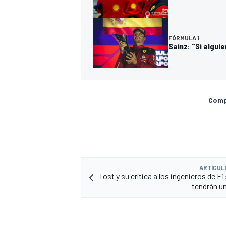
FÓRMULA 1
Sainz: "Si algui
Compa
ARTÍCUL
Tost y su crítica a los ingenieros de F
tendrán u