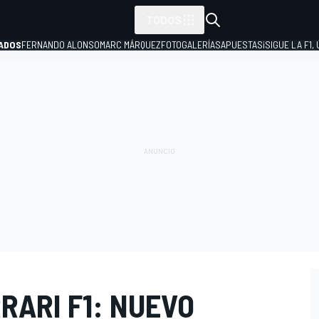
TODOS
ADOS
FERNANDO ALONSO
MARC MÁRQUEZ
FOTOGALERÍAS
APUESTAS
¡SIGUE LA F1,
P
RARI F1: NUEVO