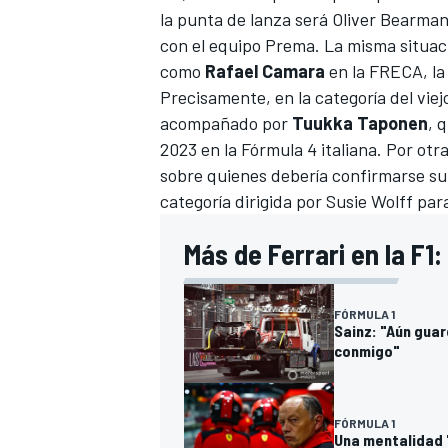
la punta de lanza será
Oliver Bearma
con el equipo Prema. La misma situac
como
Rafael Camara
en
la FRECA, l
Precisamente, en la categoría del vie
acompañado por
Tuukka Taponen
, 
2023 en la Fórmula 4 italiana. Por otra
sobre quienes debería confirmarse su
categoría dirigida por
Susie Wolff
para
Más de Ferrari en la F1:
FÓRMULA 1
Sainz: "Aún guar
conmigo"
FÓRMULA 1
Una mentalidad "