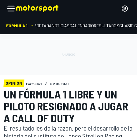
FÓRMULA 1
PORTADA
NOTICIAS
CALENDARIO
RESULTADOS
CLASIFI
OPINIÓN
Fórmula 1
GP de Eifel
UN FÓRMULA 1 LIBRE Y UN
PILOTO RESIGNADO A JUGAR
A CALL OF DUTY
El resultado les da la razón, pero el desarrollo de la
historia del sustituto de Lance Stroll en Racing