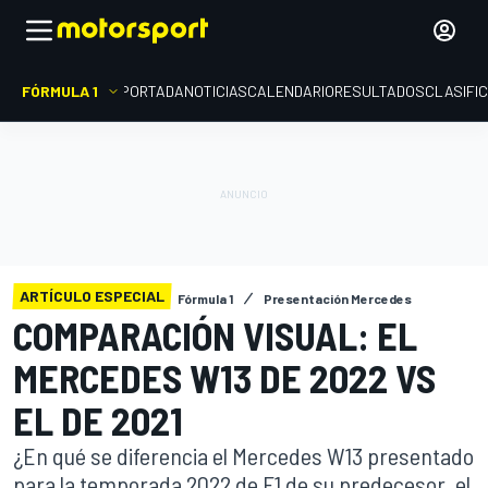
FÓRMULA 1
PORTADA
NOTICIAS
CALENDARIO
RESULTADOS
CLASIFI
ARTÍCULO ESPECIAL
Fórmula 1
Presentación Mercedes
COMPARACIÓN VISUAL: EL
MERCEDES W13 DE 2022 VS
EL DE 2021
¿En qué se diferencia el Mercedes W13 presentado
para la temporada 2022 de F1 de su predecesor, el