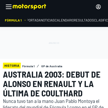
FÓRMULA 1
PORTADA
NOTICIAS
CALENDARIO
RESULTADOS
CLASIFI
HISTORIA
Fórmula 1
GP de Australia
AUSTRALIA 2003: DEBUT DE
ALONSO EN RENAULT Y LA
ÚLTIMA DE COULTHARD
Nunca tuvo tan a la mano Juan Pablo Montoya el
liderato del mundial de Fórmula 1 como en el GP de