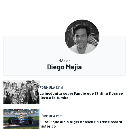
Más de
Diego Mejía
FÓRMULA 1
21 d
La incógnita sobre Fangio que Stirling Moss se
llevó a la tumba
FÓRMULA 1
2 m
El 'fail' que dio a Nigel Mansell un triste récord
histórico