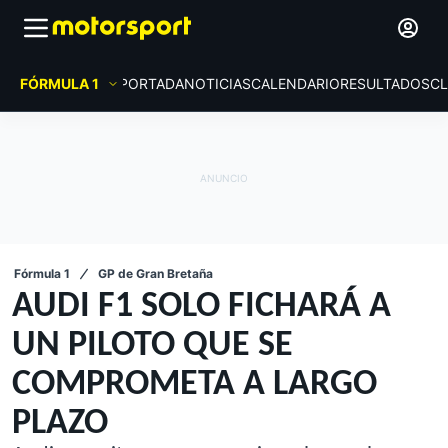
FÓRMULA 1
PORTADA
NOTICIAS
CALENDARIO
RESULTADOS
CL
Fórmula 1
GP de Gran Bretaña
AUDI F1 SOLO FICHARÁ A
UN PILOTO QUE SE
COMPROMETA A LARGO
PLAZO