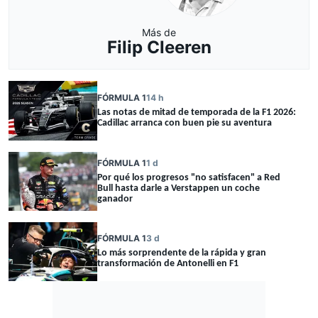
Más de
Filip Cleeren
FÓRMULA 1
14 h
Las notas de mitad de temporada de la F1 2026:
Cadillac arranca con buen pie su aventura
FÓRMULA 1
1 d
Por qué los progresos "no satisfacen" a Red
Bull hasta darle a Verstappen un coche
ganador
FÓRMULA 1
3 d
Lo más sorprendente de la rápida y gran
transformación de Antonelli en F1