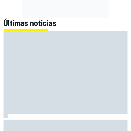
Últimas noticias
McLaren ya prepara un gran golpe para Bakú... y puede que
no sea el último