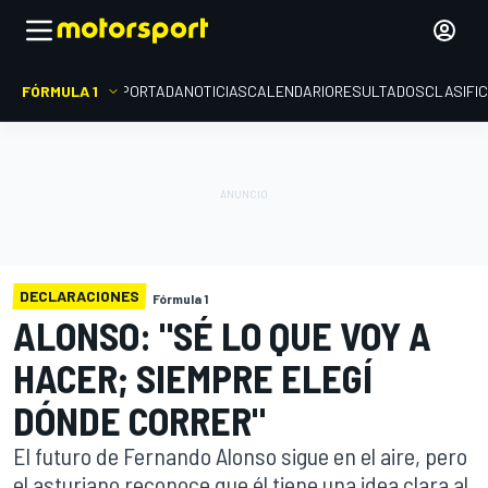
FÓRMULA 1
PORTADA
NOTICIAS
CALENDARIO
RESULTADOS
CLASIFI
DECLARACIONES
Fórmula 1
ALONSO: "SÉ LO QUE VOY A
HACER; SIEMPRE ELEGÍ
DÓNDE CORRER"
El futuro de Fernando Alonso sigue en el aire, pero
el asturiano reconoce que él tiene una idea clara al