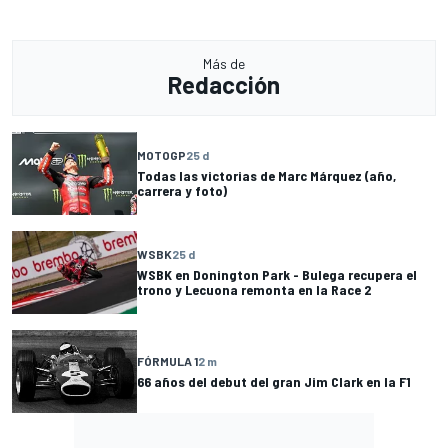
Más de
Redacción
MOTOGP
25 d
Todas las victorias de Marc Márquez (año,
carrera y foto)
WSBK
25 d
WSBK en Donington Park - Bulega recupera el
trono y Lecuona remonta en la Race 2
FÓRMULA 1
2 m
66 años del debut del gran Jim Clark en la F1